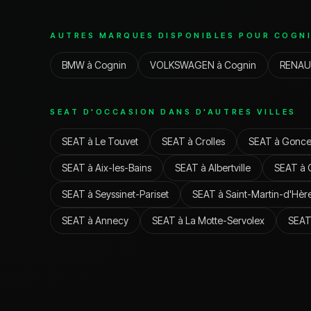
AUTRES MARQUES DISPONIBLES POUR
COGN
BMW
à
Cognin
VOLKSWAGEN
à
Cognin
RENAU
SEAT
D'OCCASION DANS D'AUTRES VILLES
SEAT
à
Le Touvet
SEAT
à
Crolles
SEAT
à
Gonce
SEAT
à
Aix-les-Bains
SEAT
à
Albertville
SEAT
à
SEAT
à
Seyssinet-Pariset
SEAT
à
Saint-Martin-d'Hèr
SEAT
à
Annecy
SEAT
à
La Motte-Servolex
SEA