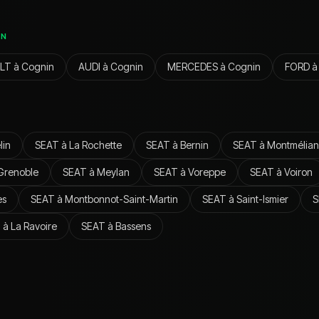
IN
LT
à
Cognin
AUDI
à
Cognin
MERCEDES
à
Cognin
FORD
lin
SEAT
à
La Rochette
SEAT
à
Bernin
SEAT
à
Montmélian
Grenoble
SEAT
à
Meylan
SEAT
à
Voreppe
SEAT
à
Voiron
es
SEAT
à
Montbonnot-Saint-Martin
SEAT
à
Saint-Ismier
S
T
à
La Ravoire
SEAT
à
Bassens