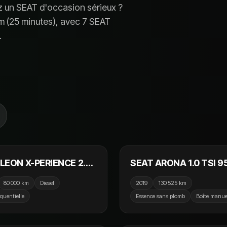
z un
SEAT
d'occasion sérieux ?
 (
25 minutes
), avec
7 SEAT
.
19 990 €
9
LEON X-PERIENCE 2.0
SEAT ARONA 1.0 TSI 9
50cv DSG7 4Drive /
Start/Stop BVM5 Urban
80 000 km
Diesel
2019
130 525 km
Ouvrant / Camera /
CarPlay / GPS / Camer
équentielle
Essence sans plomb
Boîte manue
ay
15 790 €
11