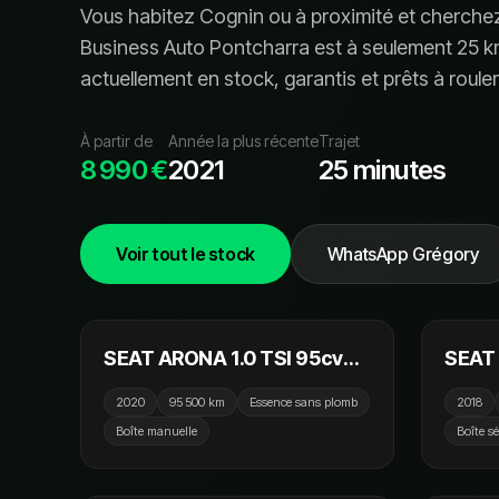
Vous habitez
Cognin
ou à proximité et cherche
Business Auto Pontcharra est à seulement
25
km
actuellement en stock, garanti
s
et prêt
s
à rouler
À partir de
Année la plus récente
Trajet
8 990 €
2021
25 minutes
Voir tout le stock
WhatsApp Grégory
11 990 €
SEAT ARONA 1.0 TSI 95cv
SEAT 
BVM5 Xcellence / GPS /
TDI 1
2020
95 500 km
Essence sans plomb
2018
CarPlay / Camera
Toit 
Boîte manuelle
Boîte s
CarPl
12 990 €