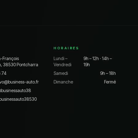
HORAIRES
n-François
Lundi –
9h – 12h · 14h –
n, 38530 Pontcharra
Vendredi
19h
6 74
Samedi
9h – 18h
vo@business-auto.fr
Dimanche
Fermé
@
businessauto38
businessauto38530