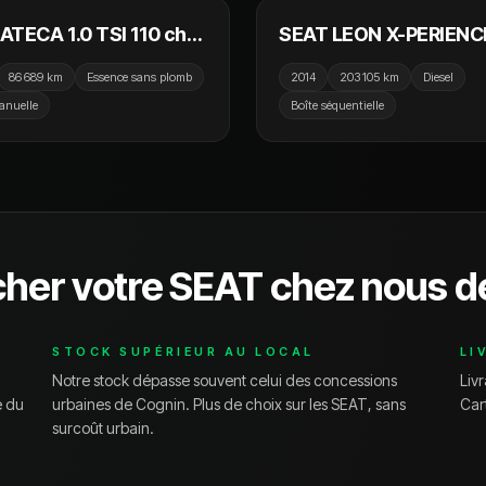
ATECA 1.0 TSI 110 ch
SEAT LEON X-PERIENCE
/Stop Reference /
TDI 184 ch 4Drive DSG
86 689 km
Essence sans plomb
2014
203 105 km
Diesel
s Go / Ecran Tactile /
anuelle
Boîte séquentielle
ir 1
cher votre
SEAT
chez nous d
STOCK SUPÉRIEUR AU LOCAL
LI
Notre stock dépasse souvent celui des concessions
Livr
e du
urbaines de
Cognin
. Plus de choix sur les
SEAT
, sans
Car
surcoût urbain.