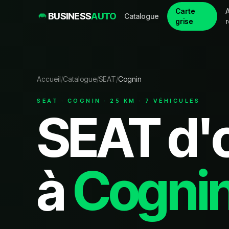
Carte
A
BUSINESS
AUTO
Catalogue
grise
Accueil
/
Catalogue
/
SEAT
/
Cognin
SEAT
·
COGNIN
·
25
KM ·
7
VÉHICULE
S
SEAT
d'
à
Cogni