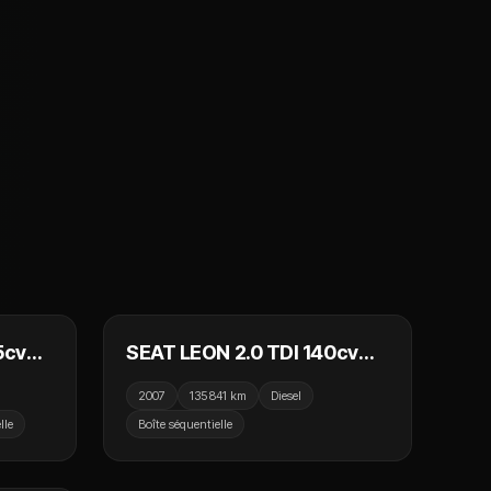
 990 €
8 990 €
5cv
SEAT LEON 2.0 TDI 140cv
 /
Stylance DSG / Cuir / Sièges
2007
135 841 km
Diesel
a
Chauffants
lle
Boîte séquentielle
 990 €