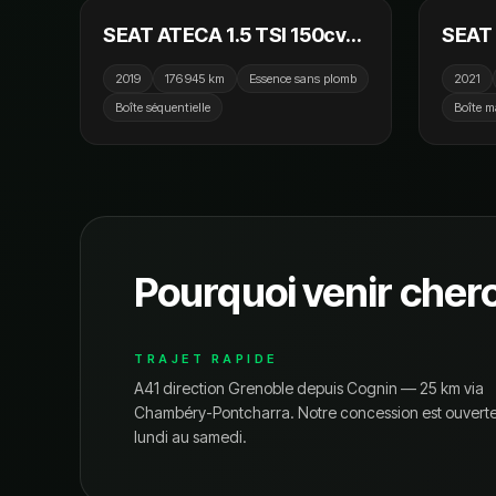
SEAT ATECA 1.5 TSI 150cv
SEAT 
ACT Start/Stop DSG7 Style /
Start
2019
176 945 km
Essence sans plomb
2021
GPS / Caméra de recul /
Keyles
Boîte séquentielle
Boîte m
CarPlay
Crit'a
Pourquoi venir cher
TRAJET RAPIDE
A41 direction Grenoble depuis Cognin — 25 km via
Chambéry-Pontcharra.
Notre concession est ouvert
lundi au samedi.