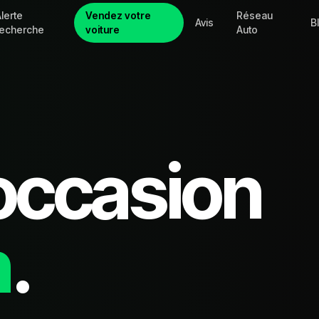
lerte
Vendez votre
Réseau
Avis
B
recherche
voiture
Auto
occasion
n
.