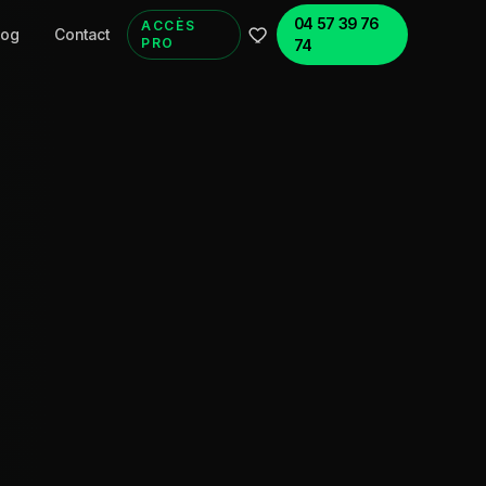
04 57 39 76
ACCÈS
log
Contact
PRO
74