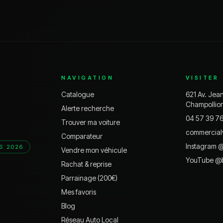
NAVIGATION
VISITER
Catalogue
621 Av. Jea
Champollio
Alerte recherche
04 57 39 7
Trouver ma voiture
commercial
Comparateur
Instagram 
S 2026
Vendre mon véhicule
YouTube @
Rachat & reprise
Parrainage (200€)
Mes favoris
Blog
Réseau Auto Local