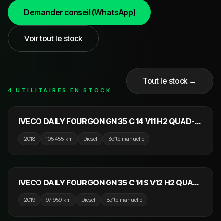
Demander conseil (WhatsApp)
Voir tout le stock
Tout le stock →
4 UTILITAIRES EN STOCK
13 000 €
IVECO DAILY FOURGON GN 35 C 14 V11 H2 QUAD-
LEAF BVM6
2018
105 455 km
Diesel
Boîte manuelle
15 000 €
IVECO DAILY FOURGON GN 35 C 14S V12 H2 QUAD-
LEAF BVM6
2019
97 959 km
Diesel
Boîte manuelle
22 990 €