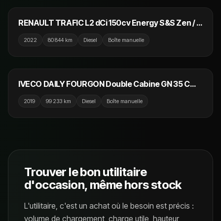
RENAULT TRAFIC L2 dCi 150cv Energy S&S Zen / 9
Places / T.V.A Récuperable
2022
80 844 km
Diesel
Boîte manuelle
26 000 €
IVECO DAILY FOURGON Double Cabine GN 35 C
14S V12 H2 7 PLACES
2019
99 233 km
Diesel
Boîte manuelle
Trouver le bon utilitaire
d'occasion, même hors stock
L'utilitaire, c'est un achat où le besoin est précis :
volume de chargement, charge utile, hauteur,