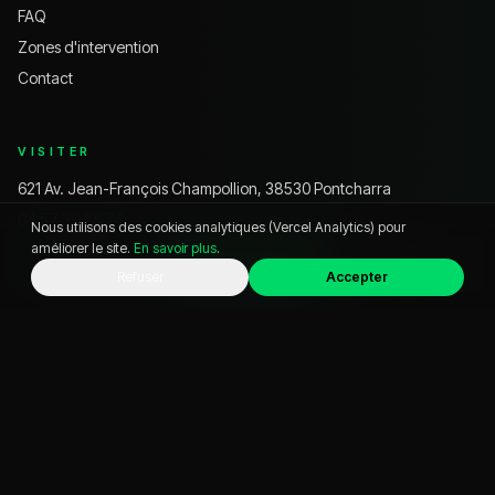
FAQ
Zones d'intervention
Contact
VISITER
621 Av. Jean-François Champollion, 38530 Pontcharra
04 57 39 76 74
Nous utilisons des cookies analytiques (Vercel Analytics) pour
améliorer le site.
En savoir plus
.
commercialvo@business-auto.fr
WhatsApp
Appeler
Chat
Refuser
Accepter
Instagram @
businessauto38
YouTube @
businessauto38530
HORAIRES
Lundi – Vendredi
9h – 12h · 14h – 19h
Samedi
9h – 18h
Dimanche
Fermé