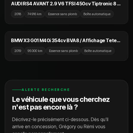
NOUVEAU
AUDI RS4 AVANT 2.9 V6 TFSI 450cv Tiptronic 8 /
Toit Ouvrant / Park Assist / B&O / Camera 360
2018
74 916 km
Essence sans plomb
Boîte automatique
42 990 €
BMW X3 G01 M40i 354cv BVA8 / Affichage Tete
Haute / Camera / Virtual / Volant et Sièges
2019
95 000 km
Essence sans plomb
Boîte automatique
Chauffants
ALERTE RECHERCHE
Le véhicule que vous cherchez
n'est pas encore là ?
Décrivez-le précisément ci-dessous. Dès qu'il
arrive en concession, Grégory ou Rémi vous