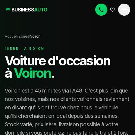
BUSINESS
AUTO
Accueil
/
Zones
/
Voiron
ISÈRE
· À
50
KM
Voiture d'occasion
à
Voiron
.
Voiron est à 45 minutes via l'A48. C'est plus loin que
nos voisines, mais nos clients voironnais reviennent
en disant qu'ils ont trouvé chez nous le véhicule
qu'ils cherchaient en local depuis des semaines.
Stock varié, prix Isère, livraison possible à votre
domicile si vous préférez ne pas faire le trajet 2 fois.