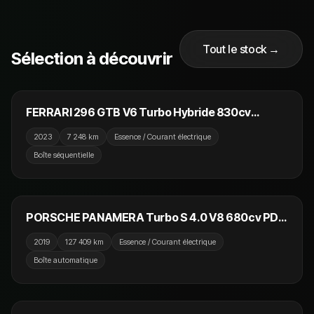
Tout le stock →
Sélection à découvrir
289 990 €
FERRARI 296 GTB V6 Turbo Hybride 830cv
FRANCAISE 1ERE MAIN TVA Récuperable
2023
7 248 km
Essence / Courant électrique
Boîte séquentielle
67 990 €
PORSCHE PANAMERA Turbo S 4.0 V8 680cv PDK
Hybrid Sport Turismo / Blanc Carrara / 53000€
2019
127 409 km
Essence / Courant électrique
d'options
Boîte automatique
54 990 €