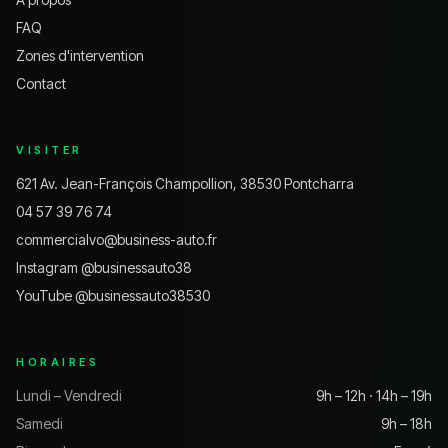
FAQ
Zones d'intervention
Contact
VISITER
621 Av. Jean-François Champollion, 38530 Pontcharra
04 57 39 76 74
commercialvo@business-auto.fr
Instagram @
businessauto38
YouTube @
businessauto38530
HORAIRES
Lundi – Vendredi
9h – 12h · 14h – 19h
Samedi
9h – 18h