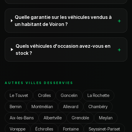
Quelle garantie sur les véhicules vendus à
+
un habitant de Voiron ?
Quels véhicules d'occasion avez-vous en
+
stock ?
AUTRES VILLES DESSERVIES
Le Touvet
Crolles
Goncelin
La Rochette
Bernin
Montmélian
Allevard
Chambéry
Aix-les-Bains
Albertville
Grenoble
Meylan
Voreppe
Échirolles
Fontaine
Seyssinet-Pariset