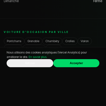
Dimanche
Fermé
VOITURE D'OCCASION PAR VILLE
Pontcharra
Grenoble
Chambéry
Crolles
Voiron
Albertville
Aix-les-Bains
Annecy
Nous utilisons des cookies analytiques (Vercel Analytics) pour
améliorer le site.
En savoir plus
.
WhatsApp
Appeler
Chat
Refuser
Accepter
PAR BUDGET & ÉNERGIE
Bons plans
Pas cher
Automatique
Hybride
Éligible ZFE
SUV & 4x4
Utilitaire
PAR MARQUE
BMW
VOLKSWAGEN
AUDI
MERCEDES
RENAULT