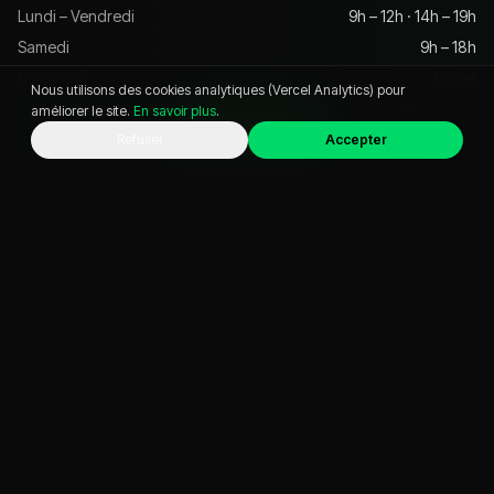
Lundi – Vendredi
9h – 12h · 14h – 19h
Samedi
9h – 18h
Dimanche
Fermé
Nous utilisons des cookies analytiques (Vercel Analytics) pour
améliorer le site.
En savoir plus
.
WhatsApp
Appeler
Chat
Refuser
Accepter
VOITURE D'OCCASION PAR VILLE
Pontcharra
Grenoble
Chambéry
Crolles
Voiron
Albertville
Aix-les-Bains
Annecy
PAR BUDGET & ÉNERGIE
Bons plans
Pas cher
Automatique
Hybride
Éligible ZFE
SUV & 4x4
Utilitaire