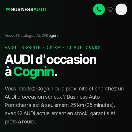
BUSINESS
AUTO
Accueil
/
Catalogue
/
AUDI
/
Cognin
AUDI
·
COGNIN
·
25
KM ·
12
VÉHICULE
S
AUDI
d'occasion
à
Cognin
.
Vous habitez
Cognin
ou à proximité et cherchez un
AUDI
d'occasion sérieux ? Business Auto
Pontcharra est à seulement
25
km (
25 minutes
),
avec
12 AUDI
actuellement en stock, garanti
s
et
prêt
s
à rouler.