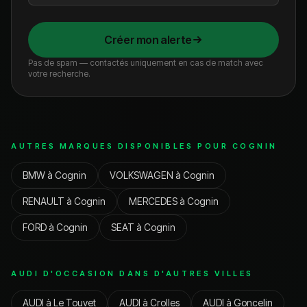
Créer mon alerte
Pas de spam — contactés uniquement en cas de match avec
votre recherche.
AUTRES MARQUES DISPONIBLES POUR
COGNIN
BMW
à
Cognin
VOLKSWAGEN
à
Cognin
RENAULT
à
Cognin
MERCEDES
à
Cognin
FORD
à
Cognin
SEAT
à
Cognin
AUDI
D'OCCASION DANS D'AUTRES VILLES
AUDI
à
Le Touvet
AUDI
à
Crolles
AUDI
à
Goncelin