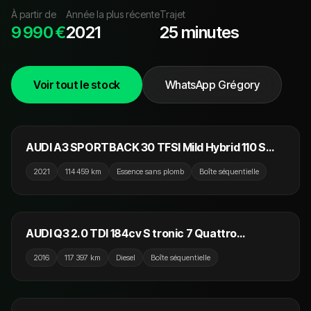
À partir de
Année la plus récente
Trajet
9 990 €
2021
25 minutes
Voir tout le stock
WhatsApp Grégory
22 990 €
AUDI A3 SPORTBACK 30 TFSI Mild Hybrid 110 S
tronic 7 S Line
2021
114 459 km
Essence sans plomb
Boîte séquentielle
18 990 €
AUDI Q3 2.0 TDI 184cv S tronic 7 Quattro
Ambition Luxe / Toit Ouvrant / Pack Sline / Drive
2016
117 397 km
Diesel
Boîte séquentielle
Select
18 990 €