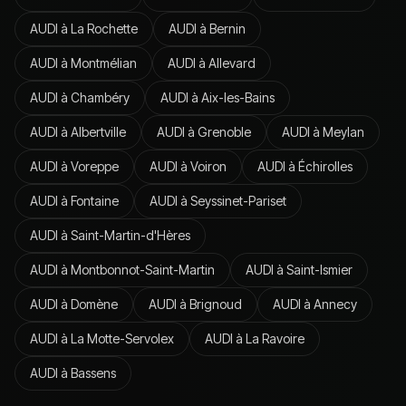
AUDI
à
La Rochette
AUDI
à
Bernin
AUDI
à
Montmélian
AUDI
à
Allevard
AUDI
à
Chambéry
AUDI
à
Aix-les-Bains
AUDI
à
Albertville
AUDI
à
Grenoble
AUDI
à
Meylan
AUDI
à
Voreppe
AUDI
à
Voiron
AUDI
à
Échirolles
AUDI
à
Fontaine
AUDI
à
Seyssinet-Pariset
AUDI
à
Saint-Martin-d'Hères
AUDI
à
Montbonnot-Saint-Martin
AUDI
à
Saint-Ismier
AUDI
à
Domène
AUDI
à
Brignoud
AUDI
à
Annecy
AUDI
à
La Motte-Servolex
AUDI
à
La Ravoire
AUDI
à
Bassens