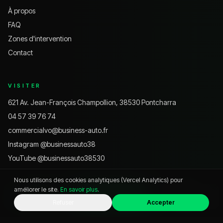
À propos
FAQ
Zones d'intervention
Contact
VISITER
621 Av. Jean-François Champollion, 38530 Pontcharra
04 57 39 76 74
commercialvo@business-auto.fr
Instagram @
businessauto38
YouTube @
businessauto38530
Nous utilisons des cookies analytiques (Vercel Analytics) pour
améliorer le site.
En savoir plus
.
HORAIRES
WhatsApp
Appeler
Chat
Refuser
Accepter
Lundi – Vendredi
9h – 12h · 14h – 19h
Samedi
9h – 18h