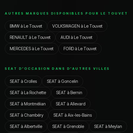
AUTRES MARQUES DISPONIBLES POUR
LE TOUVET
BMW
à
Le Touvet
VOLKSWAGEN
à
Le Touvet
RENAULT
à
Le Touvet
AUDI
à
Le Touvet
MERCEDES
à
Le Touvet
FORD
à
Le Touvet
SEAT
D'OCCASION DANS D'AUTRES VILLES
SEAT
à
Crolles
SEAT
à
Goncelin
SEAT
à
La Rochette
SEAT
à
Bernin
SEAT
à
Montmélian
SEAT
à
Allevard
SEAT
à
Chambéry
SEAT
à
Aix-les-Bains
SEAT
à
Albertville
SEAT
à
Grenoble
SEAT
à
Meylan