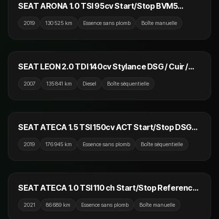
SEAT ARONA 1.0 TSI 95cv Start/Stop BVM5
Urban / CarPlay / GPS / Camera
2019
130 525 km
Essence sans plomb
Boîte manuelle
8 990 €
SEAT LEON 2.0 TDI 140cv Stylance DSG / Cuir /
Sièges Chauffants
2007
135 841 km
Diesel
Boîte séquentielle
12 990 €
SEAT ATECA 1.5 TSI 150cv ACT Start/Stop DSG7
Style / GPS / Caméra de recul / CarPlay
2019
176 945 km
Essence sans plomb
Boîte séquentielle
15 790 €
SEAT ATECA 1.0 TSI 110 ch Start/Stop Reference
/ Keyless Go / Ecran Tactile / Crit'air 1
2021
86 689 km
Essence sans plomb
Boîte manuelle