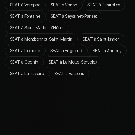
SEAT
à
Voreppe
SEAT
à
Voiron
SEAT
à
Échirolles
SEAT
à
Fontaine
SEAT
à
Seyssinet-Pariset
SEAT
à
Saint-Martin-d'Hères
SEAT
à
Montbonnot-Saint-Martin
SEAT
à
Saint-Ismier
SEAT
à
Domène
SEAT
à
Brignoud
SEAT
à
Annecy
SEAT
à
Cognin
SEAT
à
La Motte-Servolex
SEAT
à
La Ravoire
SEAT
à
Bassens