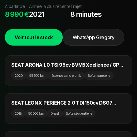
À partir de
Année la plus récente
Trajet
8 990 €
2021
8 minutes
Voir tout le stock
WhatsApp Grégory
11 990 €
SEAT ARONA 1.0 TSI 95cv BVM5 Xcellence / GPS /
CarPlay / Camera
2020
95 500 km
Essence sans plomb
Boîte manuelle
19 990 €
SEAT LEON X-PERIENCE 2.0 TDI 150cv DSG7
4Drive / Toit Ouvrant / Camera / CarPlay
2018
80 000 km
Diesel
Boîte séquentielle
9 990 €