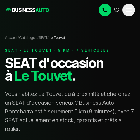
BUSINESS
AUTO
Accueil
/
Catalogue
/
SEAT
/
Le Touvet
SEAT
·
LE TOUVET
·
5
KM ·
7
VÉHICULE
S
SEAT
d'occasion
à
Le Touvet
.
Vous habitez
Le Touvet
ou à proximité et cherchez
un
SEAT
d'occasion sérieux ? Business Auto
Pontcharra est à seulement
5
km (
8 minutes
), avec
7
SEAT
actuellement en stock, garanti
s
et prêt
s
à
rouler.