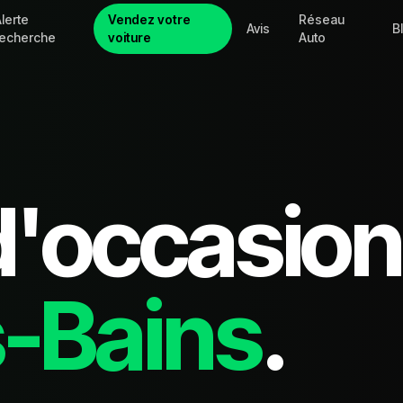
lerte
Vendez votre
Réseau
Avis
B
recherche
voiture
Auto
d'occasion
s-Bains
.