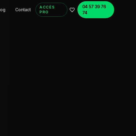
04 57 39 76
ACCÈS
log
Contact
PRO
74