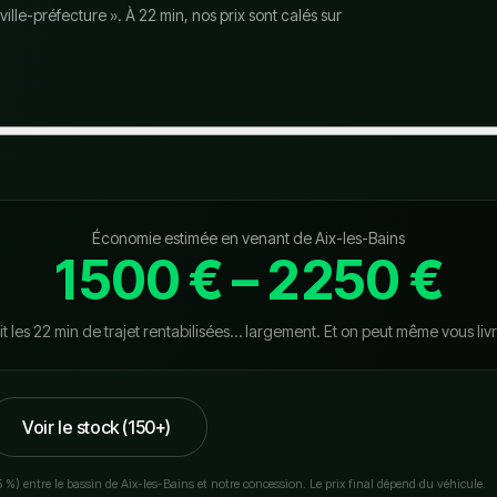
lle-préfecture ». À 22 min, nos prix sont calés sur
Économie estimée en venant de
Aix-les-Bains
1 500 €
–
2 250 €
it les 22 min de trajet rentabilisées… largement. Et on peut même vous livr
Voir le stock (150+)
5 %) entre le bassin de
Aix-les-Bains
et notre concession. Le prix final dépend du véhicule.