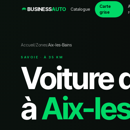
Carte
A
BUSINESS
AUTO
Catalogue
grise
Accueil
/
Zones
/
Aix-les-Bains
SAVOIE
· À
35
KM
Voiture 
à
Aix-le