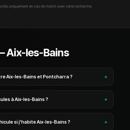
ctés uniquement en cas de match avec votre recherche.
 —
Aix-les-Bains
+
re Aix-les-Bains et Pontcharra ?
+
ules à Aix-les-Bains ?
+
ule si j'habite Aix-les-Bains ?