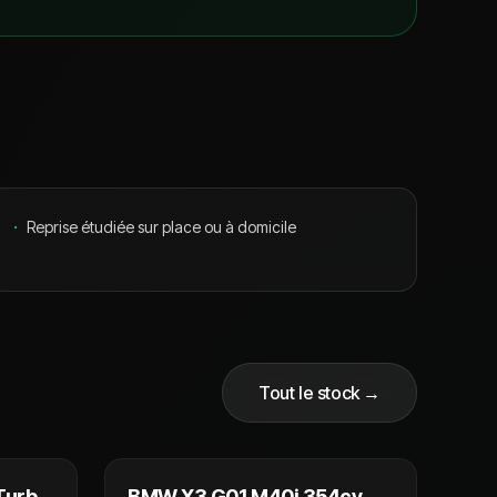
·
Reprise étudiée sur place ou à domicile
Tout le stock →
 990 €
42 990 €
Turbo
BMW X3 G01 M40i 354cv