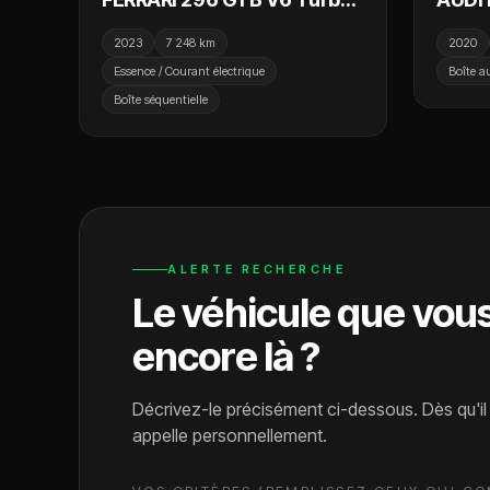
Hybride 830cv FRANCAISE
Tiptro
2023
7 248 km
2020
1ERE MAIN TVA Récuperable
Ouvra
Essence / Courant électrique
Boîte a
360 ;
Boîte séquentielle
Haut
ALERTE RECHERCHE
Le véhicule que vou
encore là ?
Décrivez-le précisément ci-dessous. Dès qu'i
appelle personnellement.