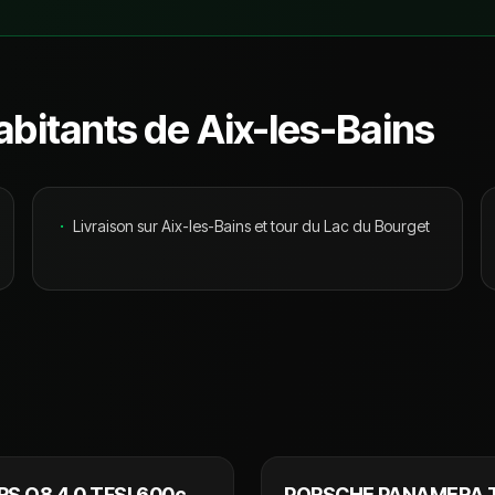
abitants de
Aix-les-Bains
·
Livraison sur Aix-les-Bains et tour du Lac du Bourget
94 990 €
67
RS Q8 4.0 TFSI 600cv
PORSCHE PANAMERA 