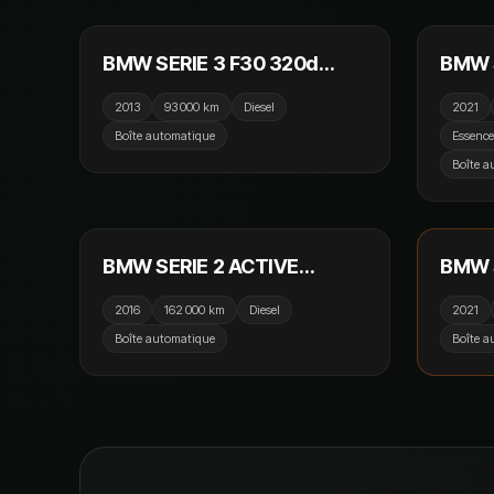
BMW SERIE 3 F30 320d
BMW 
Xdrive 184cv Luxury BVA /
330e 
2013
93 000 km
Diesel
2021
GPS / Camera 360 /
Sport
Boîte automatique
Essence
Affichage Tete Haute
recul 
Boîte a
13 790 €
RÉSER
BMW SERIE 2 ACTIVE
BMW S
TOURER F45 218d 150cv
DKG7 
2016
162 000 km
Diesel
2021
Lounge A Toit Ouvrant
Boîte automatique
Boîte a
Camera