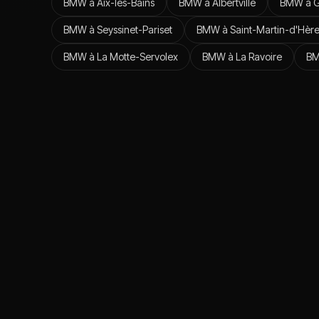
BMW
à
Aix-les-Bains
BMW
à
Albertville
BMW
à
G
BMW
à
Seyssinet-Pariset
BMW
à
Saint-Martin-d'Hèr
BMW
à
La Motte-Servolex
BMW
à
La Ravoire
B