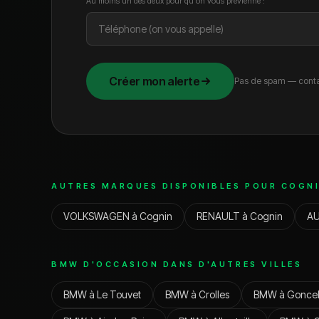
Au moins un des deux pour qu'on vous prévienne :
Créer mon alerte
Pas de spam — conta
AUTRES MARQUES DISPONIBLES POUR
COGN
VOLKSWAGEN
à
Cognin
RENAULT
à
Cognin
AU
BMW
D'OCCASION DANS D'AUTRES VILLES
BMW
à
Le Touvet
BMW
à
Crolles
BMW
à
Goncel