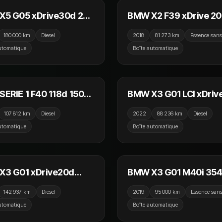
X5 G05 xDrive30d 265
BMW X2 F39 xDrive 20
A8 M Sport
192cv BVA8 M Sport /
180 000 km
Diesel
2018
81 273 km
Essence san
Affichage Tete Haute /
utomatique
Boîte automatique
Sièges Chauffants / 
21 990 €
34
ERIE 1 F40 118d 150cv
BMW X3 G01 LCI xDriv
M Sport / Affichage
190ch BVA8 x Line / Vir
107 812 km
Diesel
2022
88 236 km
Diesel
Haute / CarPlay /
Cockpit / Camera / GP
utomatique
Boîte automatique
ra
22 990 €
42
X3 G01 xDrive20d
BMW X3 G01 M40i 35
 BVA8 xLine / Camera /
BVA8 / Affichage Tete
142 937 km
Diesel
2019
95 000 km
Essence san
hage Tete Haute / GPS
/ Camera / Virtual / Vol
utomatique
Boîte automatique
Sièges Chauffants
29 890 €
25