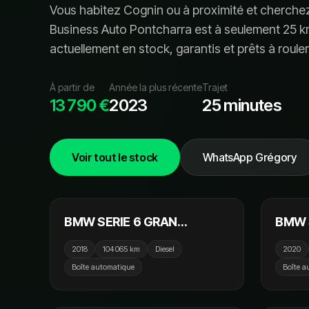
Vous habitez
Cognin
ou à proximité et cherche
Business Auto Pontcharra est à seulement
25
km
actuellement en stock, garanti
s
et prêt
s
à rouler
À partir de
Année la plus récente
Trajet
13 790 €
2023
25 minutes
Voir tout le stock
WhatsApp Grégory
29 990 €
NOUVEAU
NOUV
BMW SERIE 6 GRAN
BMW S
TURISMO G32 640d xDrive
90 ch
2018
104 065 km
Diesel
2020
320 ch BVA8 M Sport
Boîte automatique
Boîte a
15 990 €