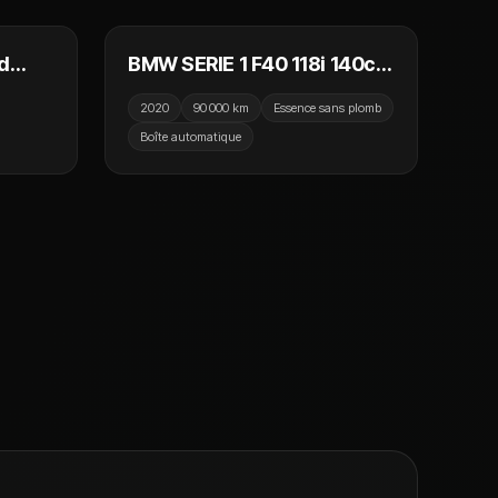
d
BMW SERIE 1 F40 118i 140cv
DKG7 Lounge / GPS /
2020
90 000 km
Essence sans plomb
e
Caméra de recul / Bluetooth
Boîte automatique
h