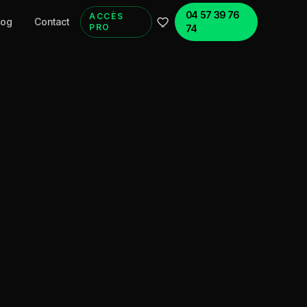
04 57 39 76
ACCÈS
log
Contact
PRO
74