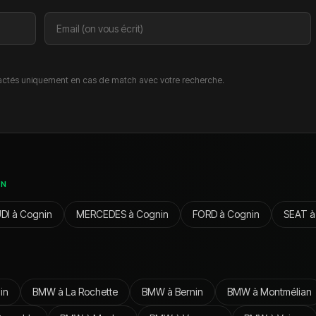
ctés uniquement en cas de match avec votre recherche.
IN
DI
à
Cognin
MERCEDES
à
Cognin
FORD
à
Cognin
SEAT
in
BMW
à
La Rochette
BMW
à
Bernin
BMW
à
Montmélian