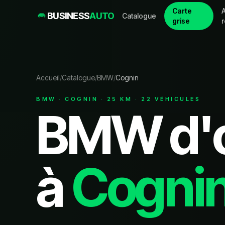
Carte
A
BUSINESS
AUTO
Catalogue
grise
Accueil
/
Catalogue
/
BMW
/
Cognin
BMW
·
COGNIN
·
25
KM ·
22
VÉHICULE
S
BMW
d'
à
Cogni