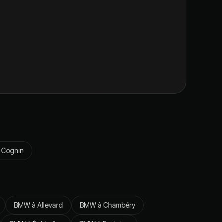
à
Cognin
BMW
à
Allevard
BMW
à
Chambéry