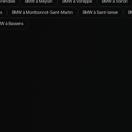
renoble
BMW
à
Meylan
BMW
à
Voreppe
BMW
à
Voiron
es
BMW
à
Montbonnot-Saint-Martin
BMW
à
Saint-Ismier
B
MW
à
Bassens