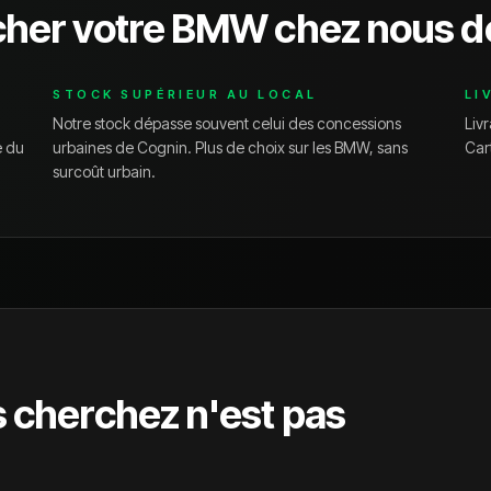
cher votre
BMW
chez nous d
STOCK SUPÉRIEUR AU LOCAL
LI
Notre stock dépasse souvent celui des concessions
Livr
e du
urbaines de
Cognin
. Plus de choix sur les
BMW
, sans
Car
surcoût urbain.
s cherchez n'est pas