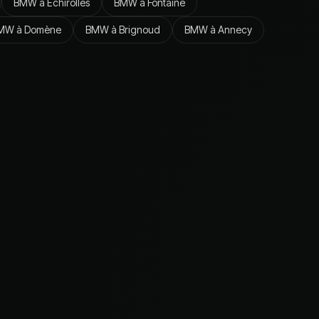
BMW
à
Échirolles
BMW
à
Fontaine
MW
à
Domène
BMW
à
Brignoud
BMW
à
Annecy