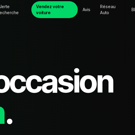
lerte
Vendez votre
Réseau
Avis
B
recherche
voiture
Auto
occasion
n
.