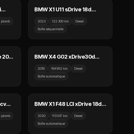
i
BMW X1 U11 sDrive 18d
150ch DKG7 M Sport /
s plomb
2023
122 300 km
Diesel
Camera / CarPlay / TVA
Boîte séquentielle
Camera
 990 €
28 990 €
e 20d
BMW X4 G02 xDrive30d
tual
265cv BVA8 M Sport /
2019
194 952 km
Diesel
S
Virtual Cockpit / Camera
Boîte automatique
360 / Sièges Chauffants
 990 €
23 990 €
4cv
BMW X1 F48 LCI xDrive 18d
 Haute
150cv BVA8 M Sport / Toit
s plomb
2020
113 037 km
Diesel
ant et
Ouvrant / CarPlay / Camera /
Boîte automatique
Affichage Tete Haute
 990 €
17 990 €