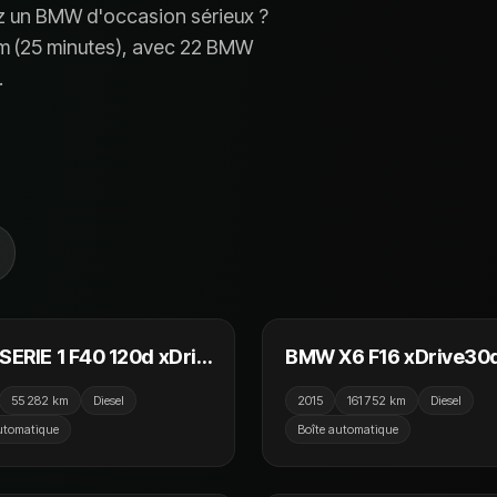
z un
BMW
d'occasion sérieux ?
 (
25 minutes
), avec
22 BMW
.
26 990 €
25
EAU
NOUVEAU
ERIE 1 F40 120d xDriv
BMW X6 F16 xDrive30
 BVA8 M Sport
ch M Sport A
55 282 km
Diesel
2015
161 752 km
Diesel
utomatique
Boîte automatique
33 990 €
22