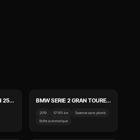
 990 €
22 990 €
NOUVEAU
d 258
BMW SERIE 2 GRAN TOURER
F46 LCI 218i 140 ch DKG7 M
2019
57 915 km
Essence sans plomb
Sport
Boîte automatique
 990 €
29 990 €