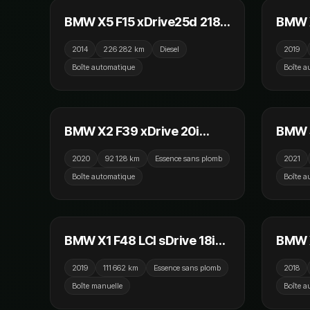
NOUVEAU
BMW X5 F15 xDrive25d 218
BMW 
ch Lounge Plus A
ch BV
2014
226 282 km
Diesel
2019
Boîte automatique
Boîte a
24 990 €
BMW X2 F39 xDrive 20i
BMW S
178cv BVA8 M Sport / GPS /
BVA8 
2020
92 128 km
Essence sans plomb
2021
Camera / Sièges Chauffants
Tete 
Boîte automatique
Boîte a
Came
17 990 €
BMW X1 F48 LCI sDrive 18i
BMW 
140cv xLine / Sièges
190cv
2019
111 662 km
Essence sans plomb
2018
Chauffants / GPS / Camera
Affic
Boîte manuelle
Boîte a
15 990 €