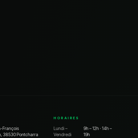
HORAIRES
n-François
Lundi –
9h – 12h · 14h –
n, 38530 Pontcharra
Vendredi
19h