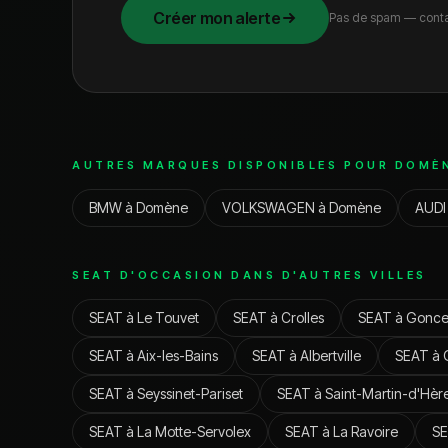
Créer mon alerte
Pas de spam — conta
AUTRES MARQUES DISPONIBLES POUR
DOMÈ
BMW
à
Domène
VOLKSWAGEN
à
Domène
AUDI
SEAT
D'OCCASION DANS D'AUTRES VILLES
SEAT
à
Le Touvet
SEAT
à
Crolles
SEAT
à
Gonce
SEAT
à
Aix-les-Bains
SEAT
à
Albertville
SEAT
à
SEAT
à
Seyssinet-Pariset
SEAT
à
Saint-Martin-d'Hèr
SEAT
à
La Motte-Servolex
SEAT
à
La Ravoire
S