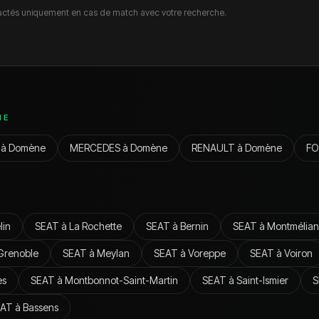
ctés uniquement en cas de match avec votre recherche.
NE
à
Domène
MERCEDES
à
Domène
RENAULT
à
Domène
FO
lin
SEAT
à
La Rochette
SEAT
à
Bernin
SEAT
à
Montmélian
Grenoble
SEAT
à
Meylan
SEAT
à
Voreppe
SEAT
à
Voiron
es
SEAT
à
Montbonnot-Saint-Martin
SEAT
à
Saint-Ismier
S
EAT
à
Bassens