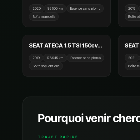
BVM5 Xcellence / GPS /
TDI 1
2020
95 500 km
Essence sans plomb
2018
CarPlay / Camera
Toit 
Boîte manuelle
Boîte s
CarPl
12 990 €
SEAT ATECA 1.5 TSI 150cv
SEAT 
ACT Start/Stop DSG7 Style /
Start
2019
176 945 km
Essence sans plomb
2021
GPS / Caméra de recul /
Keyles
Boîte séquentielle
Boîte m
CarPlay
Crit'a
Pourquoi venir cher
TRAJET RAPIDE