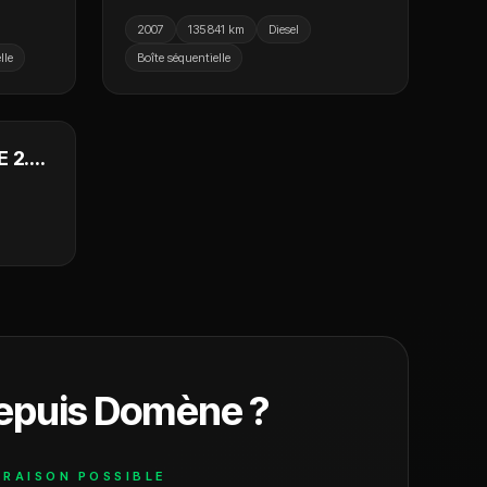
 /
Stylance DSG / Cuir / Sièges
2007
135 841 km
Diesel
a
Chauffants
lle
Boîte séquentielle
 990 €
 2.0
epuis
Domène
?
VRAISON POSSIBLE