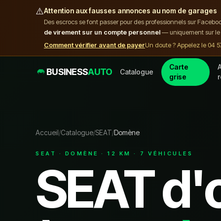
⚠️
Attention aux fausses annonces au nom de garages
Des escrocs se font passer pour des professionnels sur Facebo
de virement sur un compte personnel
— uniquement sur le 
Comment vérifier avant de payer
Un doute ? Appelez le 04 5
Carte
A
BUSINESS
AUTO
Catalogue
grise
Accueil
/
Catalogue
/
SEAT
/
Domène
SEAT
·
DOMÈNE
·
12
KM ·
7
VÉHICULE
S
SEAT
d'