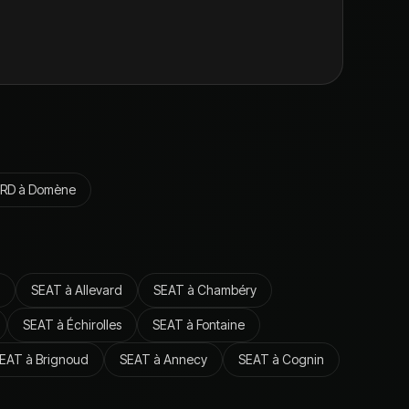
RD
à
Domène
SEAT
à
Allevard
SEAT
à
Chambéry
SEAT
à
Échirolles
SEAT
à
Fontaine
EAT
à
Brignoud
SEAT
à
Annecy
SEAT
à
Cognin