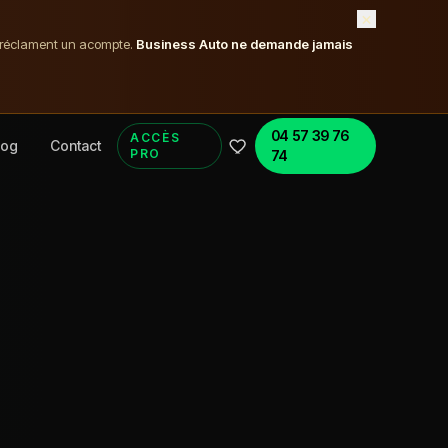
×
t réclament un acompte.
Business Auto ne demande jamais
04 57 39 76
ACCÈS
log
Contact
PRO
74