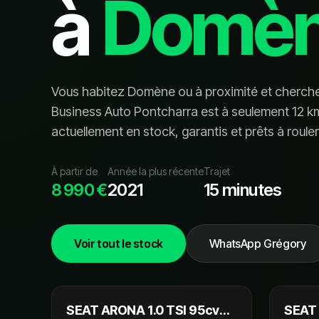
à
Domè
Vous habitez
Domène
ou à proximité et cherch
Business Auto Pontcharra est à seulement
12
km
actuellement en stock, garanti
s
et prêt
s
à rouler
À partir de
Année la plus récente
Trajet
8 990 €
2021
15 minutes
Voir tout le stock
WhatsApp Grégory
11 990 €
SEAT ARONA 1.0 TSI 95cv
SEAT 