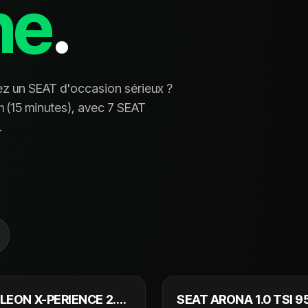
ne
.
ez un
SEAT
d'occasion sérieux ?
 (
15 minutes
), avec
7 SEAT
.
19 990 €
9
LEON X-PERIENCE 2.0
SEAT ARONA 1.0 TSI 9