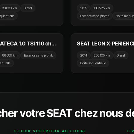
50cv DSG7 4Drive /
Start/Stop BVM5 Urban
80 000 km
Diesel
2019
130 525 km
Ouvrant / Camera /
CarPlay / GPS / Camer
équentielle
Essence sans plomb
Boîte manue
ay
15 790 €
11
ATECA 1.0 TSI 110 ch
SEAT LEON X-PERIENCE
/Stop Reference /
TDI 184 ch 4Drive DSG
86 689 km
Essence sans plomb
2014
203 105 km
Diesel
s Go / Ecran Tactile /
anuelle
Boîte séquentielle
ir 1
cher votre
SEAT
chez nous d
STOCK SUPÉRIEUR AU LOCAL
LI