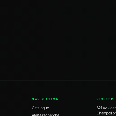
NAVIGATION
VISITER
Catalogue
621 Av. Jea
Champollio
Alerte recherche