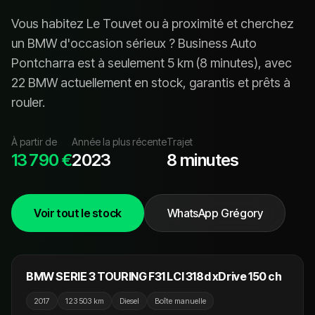
Vous habitez
Le Touvet
ou à proximité et cherchez
un
BMW
d'occasion sérieux ? Business Auto
Pontcharra est à seulement
5
km (
8 minutes
), avec
22 BMW
actuellement en stock, garanti
s
et prêt
s
à
rouler.
À partir de
Année la plus récente
Trajet
13 790 €
2023
8 minutes
Voir tout le stock
WhatsApp Grégory
14 990 €
NOUVEAU
BMW SERIE 3 TOURING F31 LCI 318d xDrive 150 ch
2017
123 503 km
Diesel
Boîte manuelle