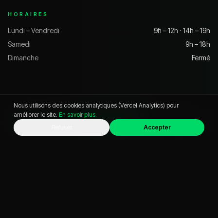
HORAIRES
Lundi – Vendredi
9h – 12h · 14h – 19h
Samedi
9h – 18h
Dimanche
Fermé
Nous utilisons des cookies analytiques (Vercel Analytics) pour
améliorer le site.
En savoir plus
.
VOITURE D'OCCASION PAR VILLE
WhatsApp
Appeler
Chat
Refuser
Accepter
Pontcharra
Grenoble
Chambéry
Crolles
Voiron
Albertville
Aix-les-Bains
Annecy
PAR BUDGET & ÉNERGIE
Bons plans
Pas cher
Automatique
Hybride