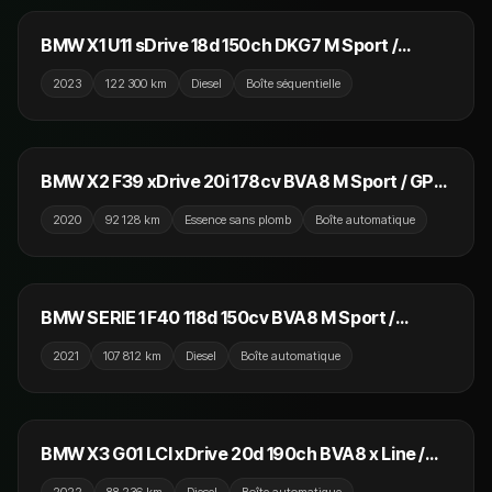
BMW X1 U11 sDrive 18d 150ch DKG7 M Sport /
Camera / CarPlay / TVA
2023
122 300 km
Diesel
Boîte séquentielle
24 990 €
BMW X2 F39 xDrive 20i 178cv BVA8 M Sport / GPS
/ Camera / Sièges Chauffants
2020
92 128 km
Essence sans plomb
Boîte automatique
21 990 €
BMW SERIE 1 F40 118d 150cv BVA8 M Sport /
Affichage Tete Haute / CarPlay / Camera
2021
107 812 km
Diesel
Boîte automatique
34 990 €
BMW X3 G01 LCI xDrive 20d 190ch BVA8 x Line /
Virtual Cockpit / Camera / GPS