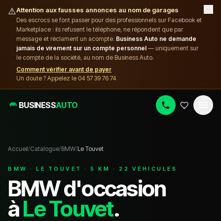
×
⚠️
Attention aux fausses annonces au nom de garages
Des escrocs se font passer pour des professionnels sur Facebook et
Marketplace : ils refusent le téléphone, ne répondent que par
message et réclament un acompte.
Business Auto ne demande
jamais de virement sur un compte personnel
— uniquement sur
le compte de la société, au nom de Business Auto.
Comment vérifier avant de payer
Un doute ? Appelez le 04 57 39 76 74
BUSINESS
AUTO
Accueil
/
Catalogue
/
BMW
/
Le Touvet
BMW
·
LE TOUVET
·
5
KM ·
22
VÉHICULE
S
BMW
d'occasion
à
Le Touvet
.