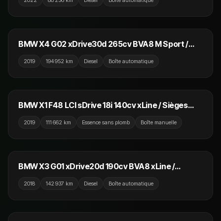
2022
88 236 km
Diesel
Boîte automatique
28 990 €
BMW X4 G02 xDrive30d 265cv BVA8 M Sport /
Virtual Cockpit / Camera 360 / Sièges Chauffants
2019
194 952 km
Diesel
Boîte automatique
17 990 €
BMW X1 F48 LCI sDrive 18i 140cv xLine / Sièges
Chauffants / GPS / Camera
2019
111 662 km
Essence sans plomb
Boîte manuelle
22 990 €
BMW X3 G01 xDrive20d 190cv BVA8 xLine /
Camera / Affichage Tete Haute / GPS
2018
142 937 km
Diesel
Boîte automatique
42 990 €