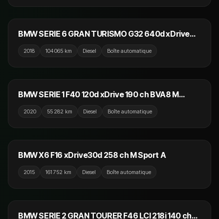
29 990 €
NOUVEAU
BMW SERIE 6 GRAN TURISMO G32 640d xDrive
320 ch BVA8 M Sport
2018
104 065 km
Diesel
Boîte automatique
26 990 €
NOUVEAU
BMW SERIE 1 F40 120d xDrive 190 ch BVA8 M
Sport
2020
55 282 km
Diesel
Boîte automatique
25 990 €
NOUVEAU
BMW X6 F16 xDrive30d 258 ch M Sport A
2015
161 752 km
Diesel
Boîte automatique
22 990 €
NOUVEAU
BMW SERIE 2 GRAN TOURER F46 LCI 218i 140 ch