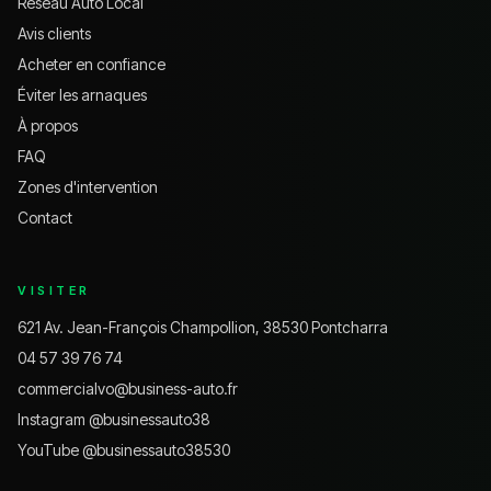
Réseau Auto Local
Avis clients
Acheter en confiance
Éviter les arnaques
À propos
FAQ
Zones d'intervention
Contact
VISITER
621 Av. Jean-François Champollion, 38530 Pontcharra
04 57 39 76 74
commercialvo@business-auto.fr
Instagram @
businessauto38
YouTube @
businessauto38530