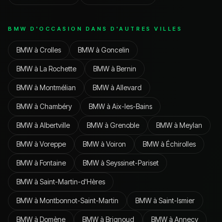
BMW
D'OCCASION DANS D'AUTRES VILLES
BMW
à
Crolles
BMW
à
Goncelin
BMW
à
La Rochette
BMW
à
Bernin
BMW
à
Montmélian
BMW
à
Allevard
BMW
à
Chambéry
BMW
à
Aix-les-Bains
BMW
à
Albertville
BMW
à
Grenoble
BMW
à
Meylan
BMW
à
Voreppe
BMW
à
Voiron
BMW
à
Échirolles
BMW
à
Fontaine
BMW
à
Seyssinet-Pariset
BMW
à
Saint-Martin-d'Hères
BMW
à
Montbonnot-Saint-Martin
BMW
à
Saint-Ismier
BMW
à
Domène
BMW
à
Brignoud
BMW
à
Annecy