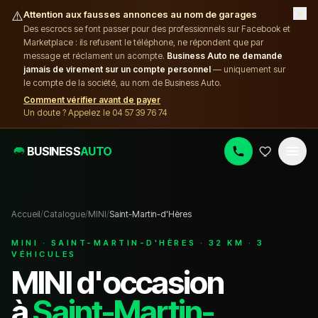
×
⚠️
Attention aux fausses annonces au nom de garages
Des escrocs se font passer pour des professionnels sur Facebook et
Marketplace : ils refusent le téléphone, ne répondent que par
message et réclament un acompte.
Business Auto ne demande
jamais de virement sur un compte personnel
— uniquement sur
le compte de la société, au nom de Business Auto.
Comment vérifier avant de payer
Un doute ? Appelez le 04 57 39 76 74
BUSINESS
AUTO
Accueil
/
Catalogue
/
MINI
/
Saint-Martin-d'Hères
MINI
·
SAINT-MARTIN-D'HÈRES
·
32
KM ·
3
VÉHICULE
S
MINI
d'occasion
à
Saint-Martin-