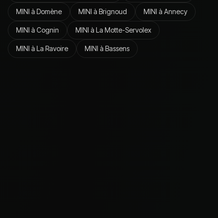
MINI
à
Domène
MINI
à
Brignoud
MINI
à
Annecy
MINI
à
Cognin
MINI
à
La Motte-Servolex
MINI
à
La Ravoire
MINI
à
Bassens