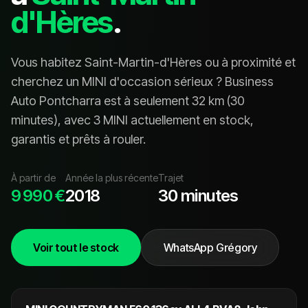
d'Hères
.
Vous habitez
Saint-Martin-d'Hères
ou à proximité et
cherchez un
MINI
d'occasion sérieux ? Business
Auto Pontcharra est à seulement
32
km (
30
minutes
), avec
3 MINI
actuellement en stock,
garanti
s
et prêt
s
à rouler.
À partir de
Année la plus récente
Trajet
9 990 €
2018
30 minutes
Voir tout le stock
WhatsApp Grégory
18 990 €