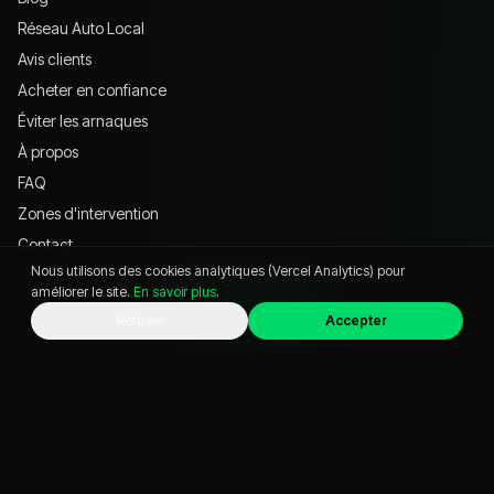
Réseau Auto Local
Avis clients
Acheter en confiance
Éviter les arnaques
À propos
FAQ
Zones d'intervention
Contact
Nous utilisons des cookies analytiques (Vercel Analytics) pour
améliorer le site.
En savoir plus
.
VISITER
WhatsApp
Appeler
Chat
Refuser
Accepter
621 Av. Jean-François Champollion, 38530 Pontcharra
04 57 39 76 74
commercialvo@business-auto.fr
Instagram @
businessauto38
YouTube @
businessauto38530