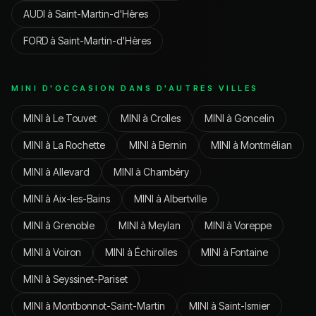
AUDI
à
Saint-Martin-d'Hères
FORD
à
Saint-Martin-d'Hères
MINI
D'OCCASION DANS D'AUTRES VILLES
MINI
à
Le Touvet
MINI
à
Crolles
MINI
à
Goncelin
MINI
à
La Rochette
MINI
à
Bernin
MINI
à
Montmélian
MINI
à
Allevard
MINI
à
Chambéry
MINI
à
Aix-les-Bains
MINI
à
Albertville
MINI
à
Grenoble
MINI
à
Meylan
MINI
à
Voreppe
MINI
à
Voiron
MINI
à
Échirolles
MINI
à
Fontaine
MINI
à
Seyssinet-Pariset
MINI
à
Montbonnot-Saint-Martin
MINI
à
Saint-Ismier