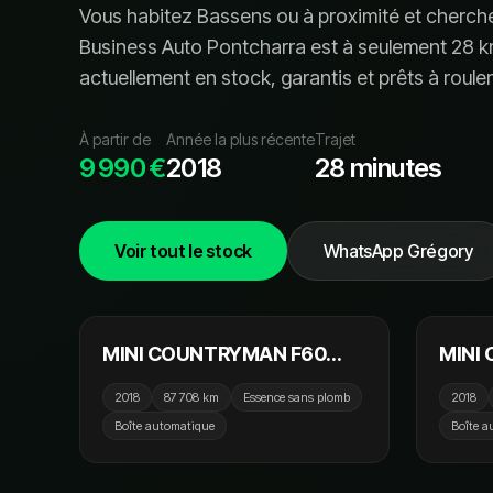
Vous habitez
Bassens
ou à proximité et cherc
Business Auto Pontcharra est à seulement
28
k
actuellement en stock, garanti
s
et prêt
s
à rouler
À partir de
Année la plus récente
Trajet
9 990 €
2018
28 minutes
Voir tout le stock
WhatsApp Grégory
18 990 €
MINI COUNTRYMAN F60
MINI
136cv ALL4 BVA8 John
Coope
2018
87 708 km
Essence sans plomb
2018
Cooper Works / Toit Ouvrant
BVA8 
Boîte automatique
Boîte a
/ GPS / Affichage Tete Haute
Carpl
/ Camera