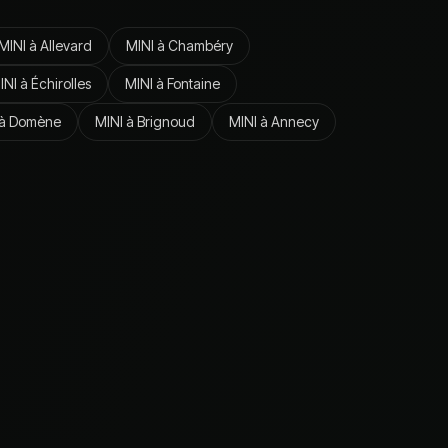
MINI
à
Allevard
MINI
à
Chambéry
INI
à
Échirolles
MINI
à
Fontaine
à
Domène
MINI
à
Brignoud
MINI
à
Annecy