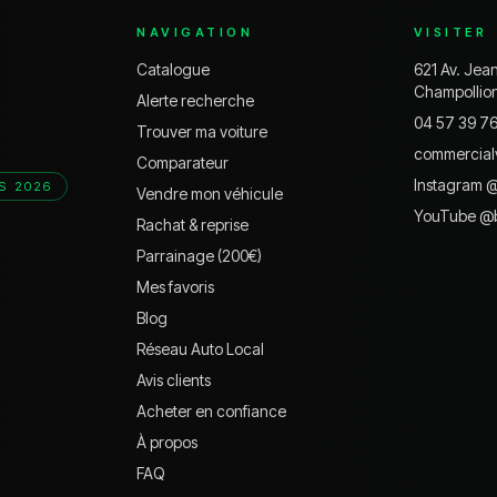
NAVIGATION
VISITER
Catalogue
621 Av. Jea
Champollio
Alerte recherche
04 57 39 7
Trouver ma voiture
commercial
Comparateur
Instagram 
S 2026
Vendre mon véhicule
YouTube @
Rachat & reprise
Parrainage (200€)
Mes favoris
Blog
Réseau Auto Local
Avis clients
Acheter en confiance
À propos
FAQ