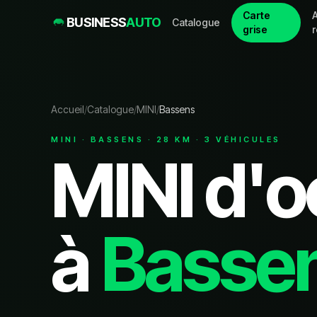
Carte
A
BUSINESS
AUTO
Catalogue
grise
Accueil
/
Catalogue
/
MINI
/
Bassens
MINI
·
BASSENS
·
28
KM ·
3
VÉHICULE
S
MINI
d'o
à
Basse