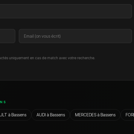
ctés uniquement en cas de match avec votre recherche.
ENS
ULT
à
Bassens
AUDI
à
Bassens
MERCEDES
à
Bassens
FOR