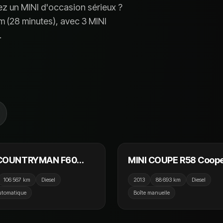
hez un
MINI
d'occasion sérieux ?
m (
28 minutes
), avec
3 MINI
.
15 990 €
9
 COUNTRYMAN F60
MINI COUPE R58 Coop
r 2.0D 150cv ALL4
2.0 D 143cv / GPS / Siè
106 567 km
Diesel
2013
88 693 km
Diesel
/ GPS / Camera /
Chauffant / Crit'Air 2
utomatique
Boîte manuelle
ay