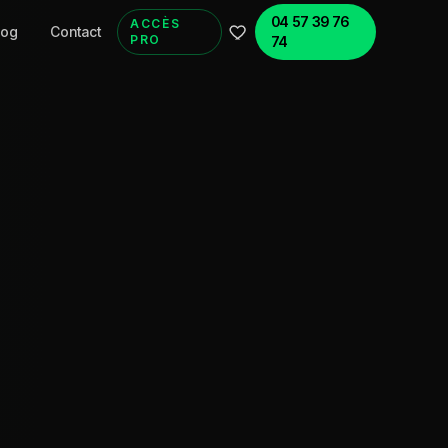
04 57 39 76
ACCÈS
log
Contact
PRO
74