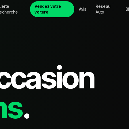
lerte
Vendez votre
Réseau
Avis
B
recherche
voiture
Auto
ccasion
ns
.