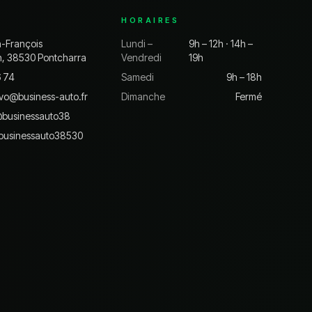
HORAIRES
n-François
Lundi –
9h – 12h · 14h –
n, 38530 Pontcharra
Vendredi
19h
6 74
Samedi
9h – 18h
vo@business-auto.fr
Dimanche
Fermé
@
businessauto38
businessauto38530