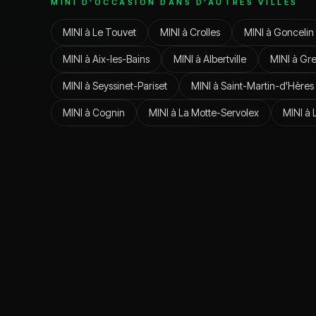
MINI
D'OCCASION DANS D'AUTRES VILLES
MINI
à
Le Touvet
MINI
à
Crolles
MINI
à
Goncelin
MINI
à
Aix-les-Bains
MINI
à
Albertville
MINI
à
Gre
MINI
à
Seyssinet-Pariset
MINI
à
Saint-Martin-d'Hères
MINI
à
Cognin
MINI
à
La Motte-Servolex
MINI
à