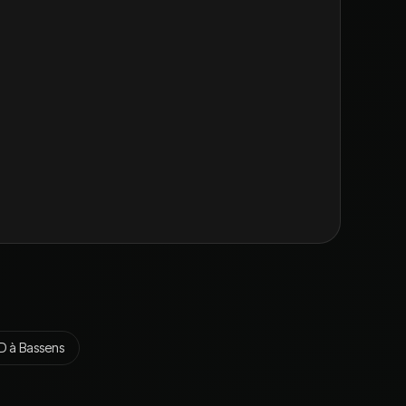
D
à
Bassens