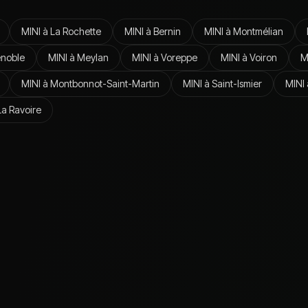
MINI
à
La Rochette
MINI
à
Bernin
MINI
à
Montmélian
noble
MINI
à
Meylan
MINI
à
Voreppe
MINI
à
Voiron
M
MINI
à
Montbonnot-Saint-Martin
MINI
à
Saint-Ismier
MINI
La Ravoire