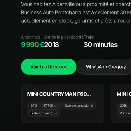
Vous habitez
Albertville
ou à proximité et cherc
Business Auto Pontcharra est à seulement
30
k
actuellement en stock, garanti
s
et prêt
s
à rouler
À partir de
Année la plus récente
Trajet
9 990 €
2018
30 minutes
Voir tout le stock
WhatsApp Grégory
18 990 €
MINI COUNTRYMAN F60
MINI
136cv ALL4 BVA8 John
Coope
2018
87 708 km
Essence sans plomb
2018
Cooper Works / Toit Ouvrant
BVA8 
Boîte automatique
Boîte a
/ GPS / Affichage Tete Haute
Carpl
/ Camera