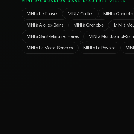
MINI
D'OCCASION DANS D'AUTRES VILLES
MINI
à
Le Touvet
MINI
à
Crolles
MINI
à
Goncelin
MINI
à
Aix-les-Bains
MINI
à
Grenoble
MINI
à
Mey
MINI
à
Saint-Martin-d'Hères
MINI
à
Montbonnot-Sain
MINI
à
La Motte-Servolex
MINI
à
La Ravoire
MINI