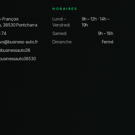
HORAIRES
n-François
Lundi –
9h – 12h · 14h –
n, 38530 Pontcharra
Vendredi
19h
6 74
Samedi
9h – 18h
vo@business-auto.fr
Dimanche
Fermé
@
businessauto38
businessauto38530