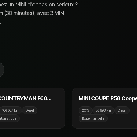
hez un
MINI
d'occasion sérieux ?
m (
30 minutes
), avec
3 MINI
.
15 990 €
9
 COUNTRYMAN F60
MINI COUPE R58 Coop
r 2.0D 150cv ALL4
2.0 D 143cv / GPS / Siè
106 567 km
Diesel
2013
88 693 km
Diesel
/ GPS / Camera /
Chauffant / Crit'Air 2
utomatique
Boîte manuelle
ay