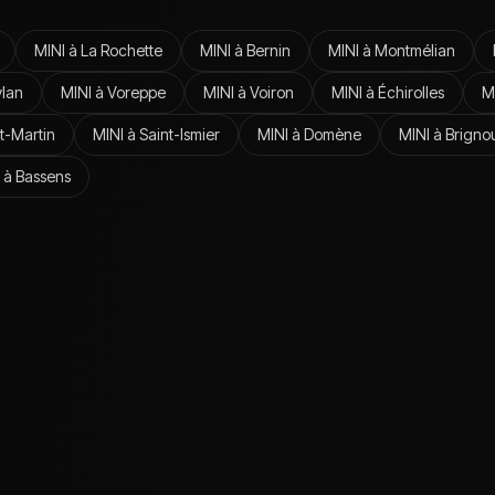
MINI
à
La Rochette
MINI
à
Bernin
MINI
à
Montmélian
lan
MINI
à
Voreppe
MINI
à
Voiron
MINI
à
Échirolles
M
t-Martin
MINI
à
Saint-Ismier
MINI
à
Domène
MINI
à
Brigno
à
Bassens