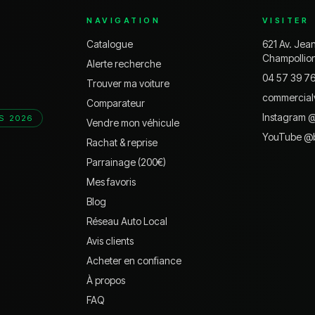
NAVIGATION
VISITER
Catalogue
621 Av. Jea
Champollio
Alerte recherche
04 57 39 7
Trouver ma voiture
commercial
Comparateur
Instagram 
S 2026
Vendre mon véhicule
YouTube @
Rachat & reprise
Parrainage (200€)
Mes favoris
Blog
Réseau Auto Local
Avis clients
Acheter en confiance
À propos
FAQ