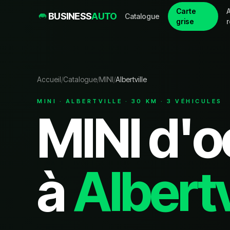
Carte
A
BUSINESS
AUTO
Catalogue
grise
Accueil
/
Catalogue
/
MINI
/
Albertville
MINI
·
ALBERTVILLE
·
30
KM ·
3
VÉHICULE
S
MINI
d'o
à
Albertv