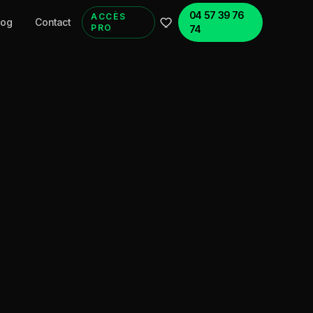
04 57 39 76
ACCÈS
log
Contact
PRO
74