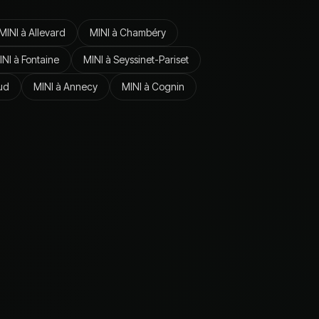
MINI
à
Allevard
MINI
à
Chambéry
INI
à
Fontaine
MINI
à
Seyssinet-Pariset
ud
MINI
à
Annecy
MINI
à
Cognin