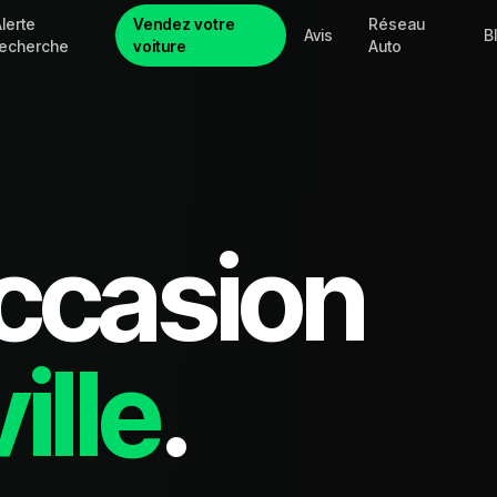
lerte
Vendez votre
Réseau
Avis
B
recherche
voiture
Auto
ccasion
ille
.