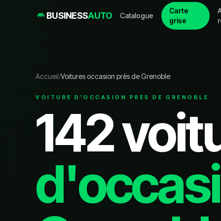
Carte
A
BUSINESS
AUTO
Catalogue
grise
Accueil
/
Voitures occasion près de Grenoble
VOITURE D'OCCASION PRÈS DE GRENOBLE
142
voit
d'occasi