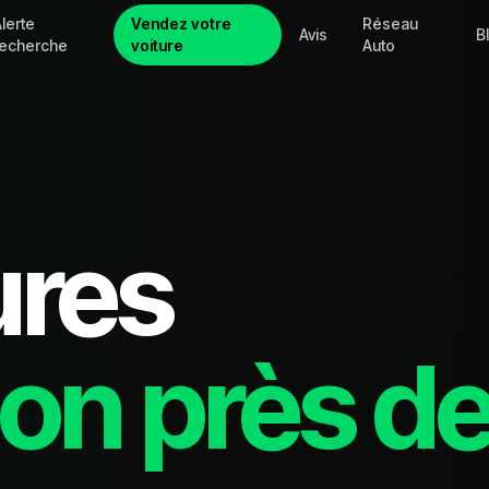
lerte
Vendez votre
Réseau
Avis
B
recherche
voiture
Auto
ures
on près d