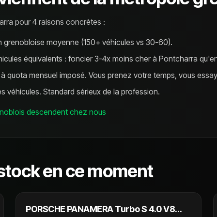
ra pour 4 raisons concrètes :
 grenobloise moyenne (150+ véhicules vs 30-60).
icules équivalents : foncier 3-4x moins cher à Pontcharra qu'e
à quota mensuel imposé. Vous prenez votre temps, vous essay
es véhicules. Standard sérieux de la profession.
Grenoblois descendent chez nous
 stock en ce moment
67 990 €
PORSCHE PANAMERA Turbo S 4.0 V8