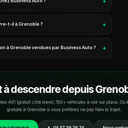
chez Business Auto ?
+
re-t-il à Grenoble ?
+
sion à Grenoble vendues par Business Auto ?
+
t à descendre depuis Grenob
tes A41 (gratuit côté Isère). 150+ véhicules à voir sur place. Ou l
gratuite à Grenoble si vous préférez ne pas faire le trajet.
r le catalogue
📞
04 57 39 76 74
Nous contac