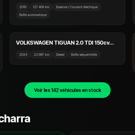
680cv PDK Hybrid Sport Turismo / Blanc
2019
127 409 km
Essence / Courant électrique
Carrara / 53000€ d'options
Boîte automatique
39 990 €
VOLKSWAGEN TIGUAN 2.0 TDI 150cv
DSG7 Elegance / Toit Ouvrant / Camera
2024
22 997 km
Diesel
Boîte séquentielle
360 / Sièges Chauffants / CarPlay
Voir les
142
véhicules en stock
charra