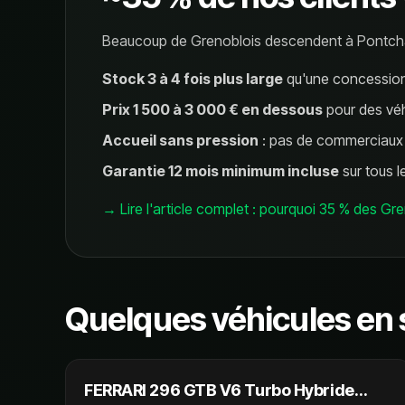
Beaucoup de Grenoblois descendent à Pontchar
Stock 3 à 4 fois plus large
qu'une concession
Prix 1 500 à 3 000 € en dessous
pour des véh
Accueil sans pression
: pas de commerciaux 
Garantie 12 mois minimum incluse
sur tous l
→ Lire l'article complet : pourquoi 35 % des 
Quelques véhicules en
289 990 €
FERRARI 296 GTB V6 Turbo Hybride