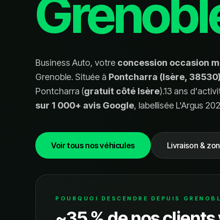
Grenobl
Business Auto, votre
concession occasion m
Grenoble. Située à
Pontcharra (Isère, 38530
Pontcharra (
gratuit côté Isère
).
13
ans d'activi
sur 1 000+ avis Google
, labellisée L'Argus 20
Voir tous nos véhicules
Livraison & zo
POURQUOI DESCENDRE DEPUIS GRENOBL
~35 % de nos clients