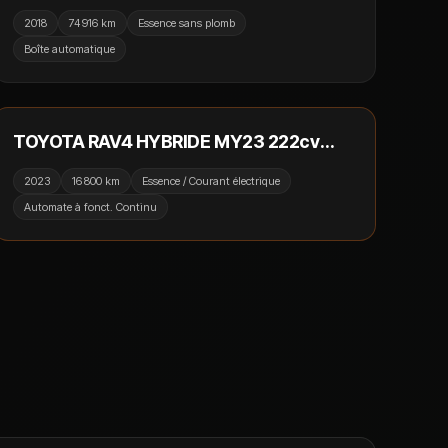
Tiptronic 8 / Toit Ouvrant / Park Assist /
2018
74 916 km
Essence sans plomb
B&O / Camera 360
Boîte automatique
42 990 €
RÉSERVÉ
TOYOTA RAV4 HYBRIDE MY23 222cv
AWD-i Trail / Toit Ouvrant / Camera 360
2023
16 800 km
Essence / Courant électrique
/ JBL / Virtual Cockpit
Automate à fonct. Continu