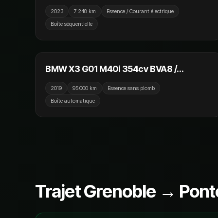
830cv FRANCAISE 1ERE MAIN TVA
2023
7 248 km
Essence / Courant électrique
Récuperable
Boîte séquentielle
42 990 €
BMW X3 G01 M40i 354cv BVA8 /
Affichage Tete Haute / Camera / Virtual /
2019
95 000 km
Essence sans plomb
Volant et Sièges Chauffants
Boîte automatique
Trajet Grenoble → Pont