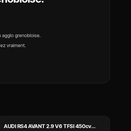
n agglo grenobloise.
ez vraiment.
54 990 €
NOUVEAU
AUDI RS4 AVANT 2.9 V6 TFSI 450cv