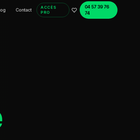
04 57 39 76
ACCÈS
log
Contact
PRO
74
e