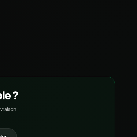
le ?
ivraison
ter