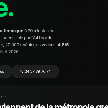
e.
ultimarque
à 30 minutes de
)
, accessible par l'A41 sortie
té, 20 000+ véhicules vendus,
4,8/5
25 et 2026.
nes
📞
04 57 39 76 74
E ?
 viennent de la métropole gr