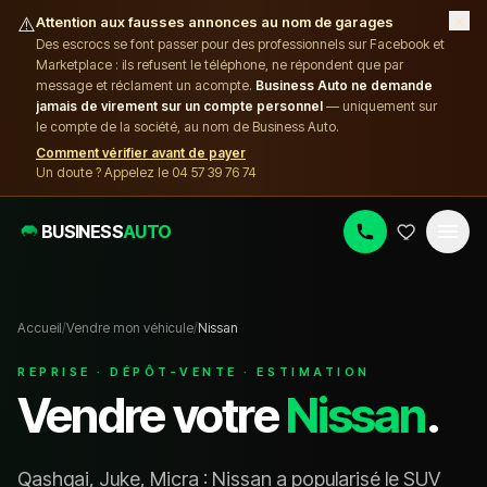
×
⚠️
Attention aux fausses annonces au nom de garages
Des escrocs se font passer pour des professionnels sur Facebook et
Marketplace : ils refusent le téléphone, ne répondent que par
message et réclament un acompte.
Business Auto ne demande
jamais de virement sur un compte personnel
— uniquement sur
le compte de la société, au nom de Business Auto.
Comment vérifier avant de payer
Un doute ? Appelez le 04 57 39 76 74
BUSINESS
AUTO
Accueil
/
Vendre mon véhicule
/
Nissan
REPRISE · DÉPÔT-VENTE · ESTIMATION
Vendre votre
Nissan
.
Qashqai, Juke, Micra : Nissan a popularisé le SUV