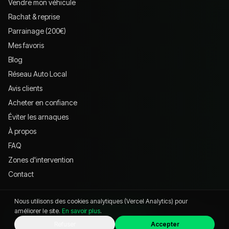
Vendre mon véhicule
Rachat & reprise
Parrainage (200€)
Mes favoris
Blog
Réseau Auto Local
Avis clients
Acheter en confiance
Éviter les arnaques
À propos
FAQ
Zones d'intervention
Contact
Nous utilisons des cookies analytiques (Vercel Analytics) pour
VISITER
améliorer le site.
En savoir plus
.
WhatsApp
Appeler
Chat
Refuser
Accepter
621 Av. Jean-François Champollion, 38530 Pontcharra