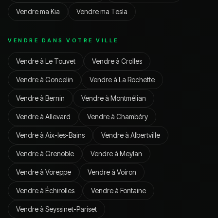
Vendre ma
Kia
Vendre ma
Tesla
VENDRE DANS VOTRE VILLE
Vendre à
Le Touvet
Vendre à
Crolles
Vendre à
Goncelin
Vendre à
La Rochette
Vendre à
Bernin
Vendre à
Montmélian
Vendre à
Allevard
Vendre à
Chambéry
Vendre à
Aix-les-Bains
Vendre à
Albertville
Vendre à
Grenoble
Vendre à
Meylan
Vendre à
Voreppe
Vendre à
Voiron
Vendre à
Échirolles
Vendre à
Fontaine
Vendre à
Seyssinet-Pariset