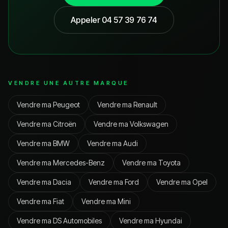
Appeler
04 57 39 76 74
VENDRE UNE AUTRE MARQUE
Vendre ma
Peugeot
Vendre ma
Renault
Vendre ma
Citroën
Vendre ma
Volkswagen
Vendre ma
BMW
Vendre ma
Audi
Vendre ma
Mercedes-Benz
Vendre ma
Toyota
Vendre ma
Dacia
Vendre ma
Ford
Vendre ma
Opel
Vendre ma
Fiat
Vendre ma
Mini
Vendre ma
DS Automobiles
Vendre ma
Hyundai