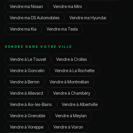
Vendre ma
Nissan
Vendre ma
Mini
Vendre ma
DS Automobiles
Vendre ma
Hyundai
Vendre ma
Kia
Vendre ma
Tesla
VENDRE DANS VOTRE VILLE
Vendre à
Le Touvet
Vendre à
Crolles
Vendre à
Goncelin
Vendre à
La Rochette
Vendre à
Bernin
Vendre à
Montmélian
Vendre à
Allevard
Vendre à
Chambéry
Vendre à
Aix-les-Bains
Vendre à
Albertville
Vendre à
Grenoble
Vendre à
Meylan
Vendre à
Voreppe
Vendre à
Voiron