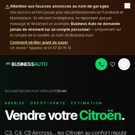
×
⚠️
Attention aux fausses annonces au nom de garages
Des escrocs se font passer pour des professionnels sur Facebook et
Marketplace : ils refusent le téléphone, ne répondent que par
message et réclament un acompte.
Business Auto ne demande
jamais de virement sur un compte personnel
— uniquement sur
le compte de la société, au nom de Business Auto.
Comment vérifier avant de payer
Un doute ? Appelez le 04 57 39 76 74
BUSINESS
AUTO
Accueil
/
Vendre mon véhicule
/
Citroën
REPRISE · DÉPÔT-VENTE · ESTIMATION
Vendre votre
Citroën
.
C3, C4, C5 Aircross… les Citroën au confort réputé