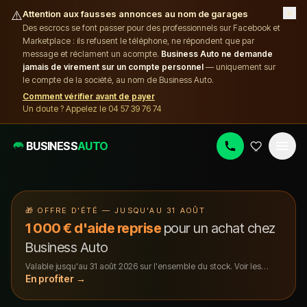
×
⚠️
Attention aux fausses annonces au nom de garages
Des escrocs se font passer pour des professionnels sur Facebook et
Marketplace : ils refusent le téléphone, ne répondent que par
message et réclament un acompte.
Business Auto ne demande
jamais de virement sur un compte personnel
— uniquement sur
le compte de la société, au nom de Business Auto.
Comment vérifier avant de payer
Un doute ? Appelez le 04 57 39 76 74
BUSINESS
AUTO
🎁
OFFRE D'ÉTÉ — JUSQU'AU 31 AOÛT
1 000 € d'aide reprise
pour un achat chez
Business Auto
Valable jusqu'au
31 août 2026
sur l'ensemble du stock. Voir les
conditions.
En profiter →