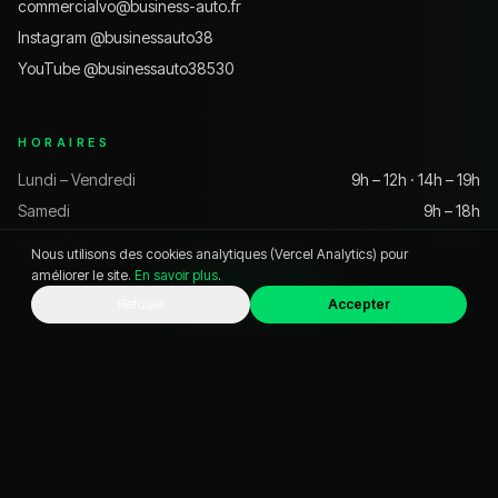
commercialvo@business-auto.fr
Instagram @
businessauto38
YouTube @
businessauto38530
HORAIRES
Lundi – Vendredi
9h – 12h · 14h – 19h
Samedi
9h – 18h
Dimanche
Fermé
Nous utilisons des cookies analytiques (Vercel Analytics) pour
améliorer le site.
En savoir plus
.
WhatsApp
Appeler
Chat
Refuser
Accepter
VOITURE D'OCCASION PAR VILLE
Pontcharra
Grenoble
Chambéry
Crolles
Voiron
Albertville
Aix-les-Bains
Annecy