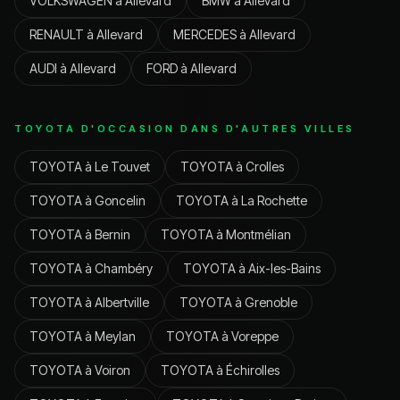
VOLKSWAGEN
à
Allevard
BMW
à
Allevard
RENAULT
à
Allevard
MERCEDES
à
Allevard
AUDI
à
Allevard
FORD
à
Allevard
TOYOTA
D'OCCASION DANS D'AUTRES VILLES
TOYOTA
à
Le Touvet
TOYOTA
à
Crolles
TOYOTA
à
Goncelin
TOYOTA
à
La Rochette
TOYOTA
à
Bernin
TOYOTA
à
Montmélian
TOYOTA
à
Chambéry
TOYOTA
à
Aix-les-Bains
TOYOTA
à
Albertville
TOYOTA
à
Grenoble
TOYOTA
à
Meylan
TOYOTA
à
Voreppe
TOYOTA
à
Voiron
TOYOTA
à
Échirolles