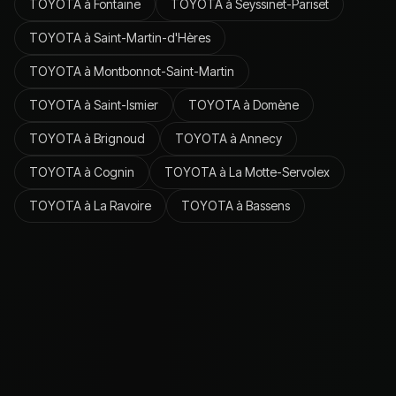
TOYOTA
à
Fontaine
TOYOTA
à
Seyssinet-Pariset
TOYOTA
à
Saint-Martin-d'Hères
TOYOTA
à
Montbonnot-Saint-Martin
TOYOTA
à
Saint-Ismier
TOYOTA
à
Domène
TOYOTA
à
Brignoud
TOYOTA
à
Annecy
TOYOTA
à
Cognin
TOYOTA
à
La Motte-Servolex
TOYOTA
à
La Ravoire
TOYOTA
à
Bassens