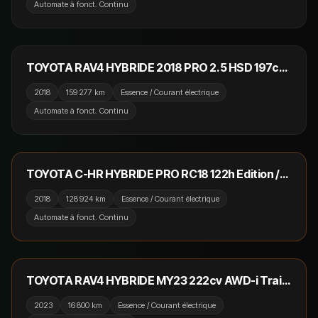
Automate à fonct. Continu
17 990 €
TOYOTA RAV4 HYBRIDE 2018 PRO 2.5 HSD 197cv
AWD Dynamic Edition / GPS / Camera / Crit'Air 1
2018
159 277 km
Essence / Courant électrique
Automate à fonct. Continu
16 990 €
RÉSERVÉ
TOYOTA C-HR HYBRIDE PRO RC18 122h Edition /
GPS / Camera / Sièges Chauffants
2018
128 924 km
Essence / Courant électrique
Automate à fonct. Continu
42 990 €
RÉSERVÉ
TOYOTA RAV4 HYBRIDE MY23 222cv AWD-i Trail /
Toit Ouvrant / Camera 360 / JBL / Virtual Cockpit
2023
16 800 km
Essence / Courant électrique