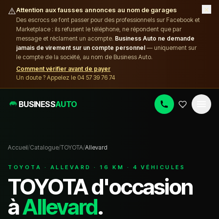
×
⚠️
Attention aux fausses annonces au nom de garages
Des escrocs se font passer pour des professionnels sur Facebook et
Marketplace : ils refusent le téléphone, ne répondent que par
message et réclament un acompte.
Business Auto ne demande
jamais de virement sur un compte personnel
— uniquement sur
le compte de la société, au nom de Business Auto.
Comment vérifier avant de payer
Un doute ? Appelez le 04 57 39 76 74
BUSINESS
AUTO
Accueil
/
Catalogue
/
TOYOTA
/
Allevard
TOYOTA
·
ALLEVARD
·
16
KM ·
4
VÉHICULE
S
TOYOTA
d'occasion
à
Allevard
.