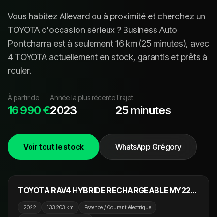
Vous habitez
Allevard
ou à proximité et cherchez un
TOYOTA
d'occasion sérieux ? Business Auto
Pontcharra est à seulement
16
km (
25 minutes
), avec
4 TOYOTA
actuellement en stock, garanti
s
et prêt
s
à
rouler.
À partir de
Année la plus récente
Trajet
16 990 €
2023
25 minutes
Voir tout le stock
WhatsApp Grégory
28 990 €
EN PRÉPARATION
TOYOTA RAV4 HYBRIDE RECHARGEABLE MY22
AWD-i Design
2022
133 203 km
Essence / Courant électrique