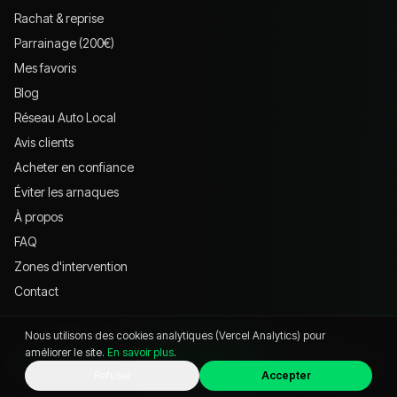
Rachat & reprise
Parrainage (200€)
Mes favoris
Blog
Réseau Auto Local
Avis clients
Acheter en confiance
Éviter les arnaques
À propos
FAQ
Zones d'intervention
Contact
Nous utilisons des cookies analytiques (Vercel Analytics) pour
VISITER
améliorer le site.
En savoir plus
.
WhatsApp
Appeler
Chat
Refuser
Accepter
621 Av. Jean-François Champollion, 38530 Pontcharra