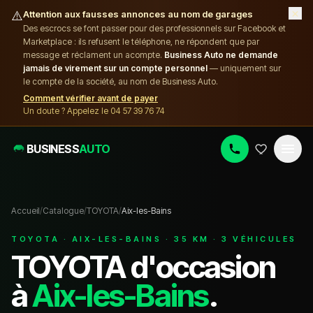
×
⚠️
Attention aux fausses annonces au nom de garages
Des escrocs se font passer pour des professionnels sur Facebook et
Marketplace : ils refusent le téléphone, ne répondent que par
message et réclament un acompte.
Business Auto ne demande
jamais de virement sur un compte personnel
— uniquement sur
le compte de la société, au nom de Business Auto.
Comment vérifier avant de payer
Un doute ? Appelez le 04 57 39 76 74
BUSINESS
AUTO
Accueil
/
Catalogue
/
TOYOTA
/
Aix-les-Bains
TOYOTA
·
AIX-LES-BAINS
·
35
KM ·
3
VÉHICULE
S
TOYOTA
d'occasion
à
Aix-les-Bains
.