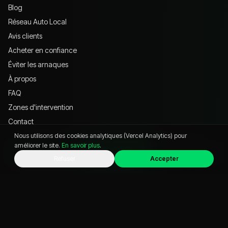
Blog
Réseau Auto Local
Avis clients
Acheter en confiance
Éviter les arnaques
À propos
FAQ
Zones d'intervention
Contact
Nous utilisons des cookies analytiques (Vercel Analytics) pour
améliorer le site.
En savoir plus
.
VISITER
WhatsApp
Appeler
Chat
Refuser
Accepter
621 Av. Jean-François Champollion, 38530 Pontcharra
04 57 39 76 74
commercialvo@business-auto.fr
Instagram @
businessauto38