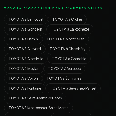
TOYOTA
D'OCCASION DANS D'AUTRES VILLES
TOYOTA
à
Le Touvet
TOYOTA
à
Crolles
TOYOTA
à
Goncelin
TOYOTA
à
La Rochette
TOYOTA
à
Bernin
TOYOTA
à
Montmélian
TOYOTA
à
Allevard
TOYOTA
à
Chambéry
TOYOTA
à
Albertville
TOYOTA
à
Grenoble
TOYOTA
à
Meylan
TOYOTA
à
Voreppe
TOYOTA
à
Voiron
TOYOTA
à
Échirolles
TOYOTA
à
Fontaine
TOYOTA
à
Seyssinet-Pariset
TOYOTA
à
Saint-Martin-d'Hères
TOYOTA
à
Montbonnot-Saint-Martin