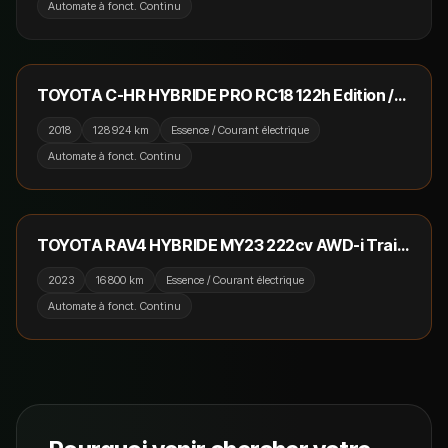
Automate à fonct. Continu
16 990 €
RÉSERVÉ
TOYOTA C-HR HYBRIDE PRO RC18 122h Edition /
GPS / Camera / Sièges Chauffants
2018
128 924 km
Essence / Courant électrique
Automate à fonct. Continu
42 990 €
RÉSERVÉ
TOYOTA RAV4 HYBRIDE MY23 222cv AWD-i Trail /
Toit Ouvrant / Camera 360 / JBL / Virtual Cockpit
2023
16 800 km
Essence / Courant électrique
Automate à fonct. Continu