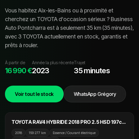
Vous habitez
Aix-les-Bains
ou à proximité et
cherchez un
TOYOTA
d'occasion sérieux ? Business
Auto Pontcharra est à seulement
35
km (
35 minutes
),
avec
3 TOYOTA
actuellement en stock, garanti
s
et
prêt
s
à rouler.
À partir de
Année la plus récente
Trajet
16 990 €
2023
35 minutes
Voir tout le stock
WhatsApp Grégory
17 990 €
TOYOTA RAV4 HYBRIDE 2018 PRO 2.5 HSD 197cv
AWD Dynamic Edition / GPS / Camera / Crit'Air 1
2018
159 277 km
Essence / Courant électrique