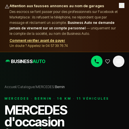
×
⚠️
Attention aux fausses annonces au nom de garages
Des escrocs se font passer pour des professionnels sur Facebook et
Marketplace : ils refusent le téléphone, ne répondent que par
message et réclament un acompte.
Business Auto ne demande
jamais de virement sur un compte personnel
— uniquement sur
le compte de la société, au nom de Business Auto.
Comment vérifier avant de payer
Un doute ? Appelez le 04 57 39 76 74
BUSINESS
AUTO
Accueil
/
Catalogue
/
MERCEDES
/
Bernin
MERCEDES
·
BERNIN
·
16
KM ·
11
VÉHICULE
S
MERCEDES
d'occasion