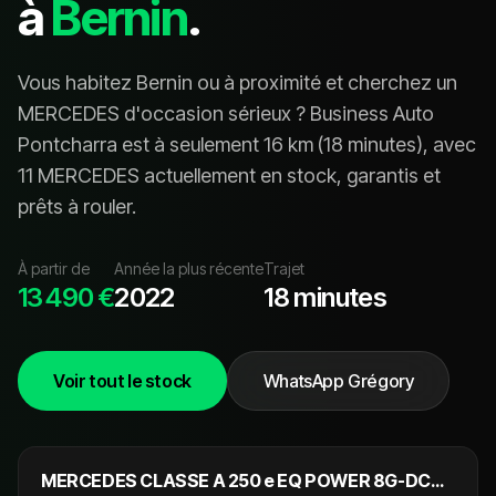
à
Bernin
.
Vous habitez
Bernin
ou à proximité et cherchez un
MERCEDES
d'occasion sérieux ? Business Auto
Pontcharra est à seulement
16
km (
18 minutes
), avec
11 MERCEDES
actuellement en stock, garanti
s
et
prêt
s
à rouler.
À partir de
Année la plus récente
Trajet
13 490 €
2022
18 minutes
Voir tout le stock
WhatsApp Grégory
23 990 €
NOUVEAU
MERCEDES CLASSE A 250 e EQ POWER 8G-DCT