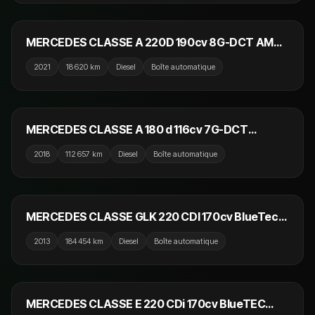
27 990 €
EN PRÉPARATION
MERCEDES CLASSE A 220D 190cv 8G-DCT AMG
Line / GPS / Dynamic Select / Caméra de recul /
2021
18 620 km
Diesel
Boîte automatique
Dynamic Select
17 990 €
MERCEDES CLASSE A 180 d 116cv 7G-DCT
Progressive Line / Dynamic Select / GPS / Camera
2018
112 657 km
Diesel
Boîte automatique
de Recul
14 990 €
MERCEDES CLASSE GLK 220 CDI 170cv BlueTec
Fascination 4Matic A
2013
184 454 km
Diesel
Boîte automatique
15 990 €
MERCEDES CLASSE E 220 CDi 170cv BlueTEC