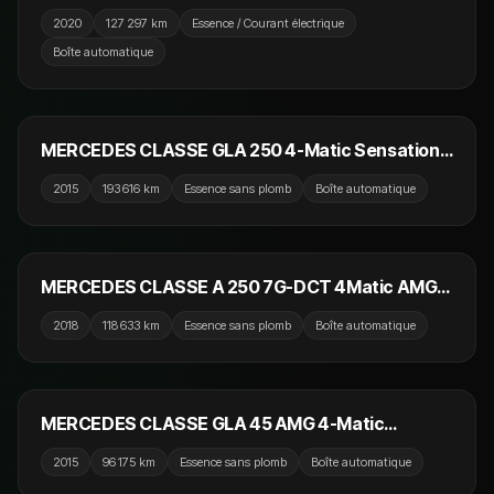
AMG Line
2020
127 297 km
Essence / Courant électrique
Boîte automatique
13 990 €
NOUVEAU
MERCEDES CLASSE GLA 250 4-Matic Sensation
7-G DCT A
2015
193 616 km
Essence sans plomb
Boîte automatique
24 990 €
MERCEDES CLASSE A 250 7G-DCT 4Matic AMG
Line
2018
118 633 km
Essence sans plomb
Boîte automatique
24 990 €
MERCEDES CLASSE GLA 45 AMG 4-Matic
SPEEDSHIFT 360cv AMG / Carbone / Recaro / Toit
2015
96 175 km
Essence sans plomb
Boîte automatique
Ouvrant / Harman Kardon