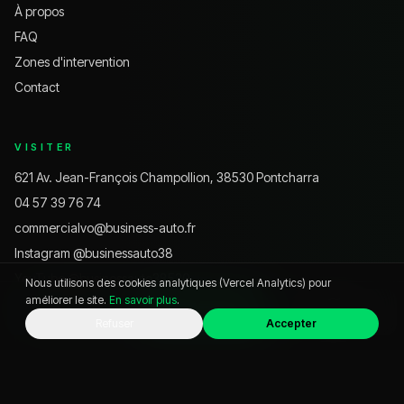
À propos
FAQ
Zones d'intervention
Contact
VISITER
621 Av. Jean-François Champollion, 38530 Pontcharra
04 57 39 76 74
commercialvo@business-auto.fr
Instagram @
businessauto38
YouTube @
businessauto38530
Nous utilisons des cookies analytiques (Vercel Analytics) pour
améliorer le site.
En savoir plus
.
WhatsApp
Appeler
Chat
Refuser
Accepter
HORAIRES
Lundi – Vendredi
9h – 12h · 14h – 19h
Samedi
9h – 18h