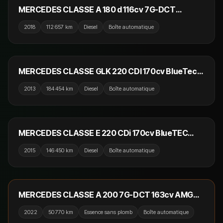
MERCEDES CLASSE A 180 d 116cv 7G-DCT
Progressive Line / Dynamic Select / GPS / Camera
2018
112 657 km
Diesel
Boîte automatique
de Recul
14 990 €
MERCEDES CLASSE GLK 220 CDI 170cv BlueTec
Fascination 4Matic A
2013
184 454 km
Diesel
Boîte automatique
15 990 €
MERCEDES CLASSE E 220 CDi 170cv BlueTEC
Executive A / GPS / Camera 360 / Sièges
2015
146 450 km
Diesel
Boîte automatique
Electrique a Mémoire
26 990 €
RÉSERVÉ
MERCEDES CLASSE A 200 7G-DCT 163cv AMG
Line / Pack Premium Plus / Camera / Sièges
2022
50 770 km
Essence sans plomb
Boîte automatique
Chauffants