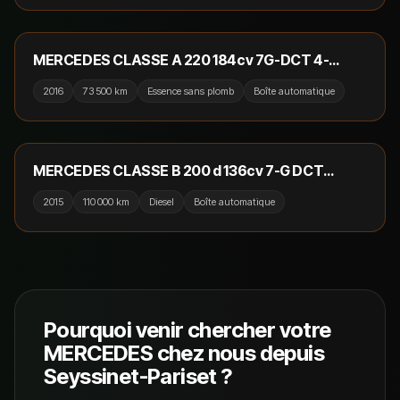
16 990 €
RÉSERVÉ
MERCEDES CLASSE A 220 184cv 7G-DCT 4-
Matic Sensation / Camera / Crit'Air 1
2016
73 500 km
Essence sans plomb
Boîte automatique
13 490 €
RÉSERVÉ
MERCEDES CLASSE B 200 d 136cv 7-G DCT
Sensation / GPS / Cuir / Camera
2015
110 000 km
Diesel
Boîte automatique
Pourquoi venir chercher votre
MERCEDES
chez nous depuis
Seyssinet-Pariset
?