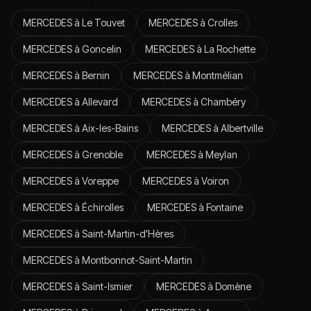
MERCEDES
à
Le Touvet
MERCEDES
à
Crolles
MERCEDES
à
Goncelin
MERCEDES
à
La Rochette
MERCEDES
à
Bernin
MERCEDES
à
Montmélian
MERCEDES
à
Allevard
MERCEDES
à
Chambéry
MERCEDES
à
Aix-les-Bains
MERCEDES
à
Albertville
MERCEDES
à
Grenoble
MERCEDES
à
Meylan
MERCEDES
à
Voreppe
MERCEDES
à
Voiron
MERCEDES
à
Échirolles
MERCEDES
à
Fontaine
MERCEDES
à
Saint-Martin-d'Hères
MERCEDES
à
Montbonnot-Saint-Martin
MERCEDES
à
Saint-Ismier
MERCEDES
à
Domène