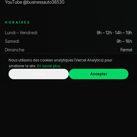
YouTube @
businessauto38530
HORAIRES
Lundi – Vendredi
9h – 12h · 14h – 19h
Samedi
9h – 18h
Dimanche
Fermé
Nous utilisons des cookies analytiques (Vercel Analytics) pour
améliorer le site.
En savoir plus
.
WhatsApp
Appeler
Chat
Refuser
Accepter
VOITURE D'OCCASION PAR VILLE
Pontcharra
Grenoble
Chambéry
Crolles
Voiron
Albertville
Aix-les-Bains
Annecy
PAR BUDGET & ÉNERGIE