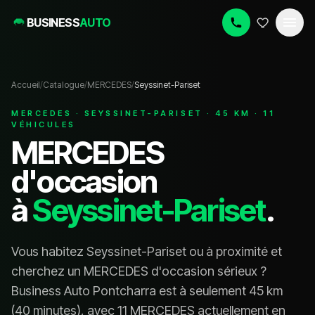
BUSINESS
AUTO
Accueil
/
Catalogue
/
MERCEDES
/
Seyssinet-Pariset
MERCEDES
·
SEYSSINET-PARISET
·
45
KM ·
11
VÉHICULE
S
MERCEDES
d'occasion
à
Seyssinet-Pariset
.
Vous habitez
Seyssinet-Pariset
ou à proximité et
cherchez un
MERCEDES
d'occasion sérieux ?
Business Auto Pontcharra est à seulement
45
km
(
40 minutes
), avec
11 MERCEDES
actuellement en