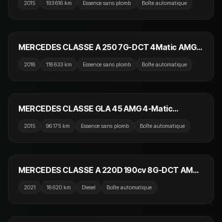
2015
193 616 km
Essence sans plomb
Boîte automatique
24 990 €
MERCEDES CLASSE A 250 7G-DCT 4Matic AMG
Line
2018
118 633 km
Essence sans plomb
Boîte automatique
24 990 €
MERCEDES CLASSE GLA 45 AMG 4-Matic
SPEEDSHIFT 360cv AMG / Carbone / Recaro / Toit
2015
96 175 km
Essence sans plomb
Boîte automatique
Ouvrant / Harman Kardon
27 990 €
EN PRÉPARATION
MERCEDES CLASSE A 220D 190cv 8G-DCT AMG
Line / GPS / Dynamic Select / Caméra de recul /
2021
18 620 km
Diesel
Boîte automatique
Dynamic Select
17 990 €