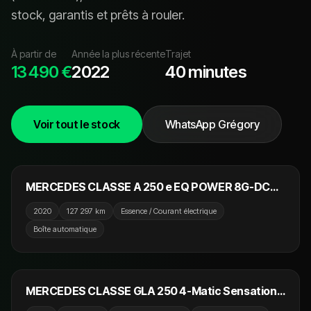
stock, garanti
s
et prêt
s
à rouler.
À partir de
Année la plus récente
Trajet
13 490 €
2022
40 minutes
Voir tout le stock
WhatsApp Grégory
23 990 €
NOUVEAU
MERCEDES CLASSE A 250 e EQ POWER 8G-DCT
AMG Line
2020
127 297 km
Essence / Courant électrique
Boîte automatique
13 990 €
NOUVEAU
MERCEDES CLASSE GLA 250 4-Matic Sensation
7-G DCT A