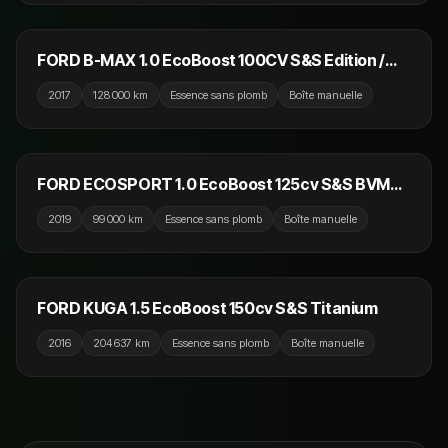
5 990 €
FORD B-MAX 1.0 EcoBoost 100CV S&S Edition /
GPS / Bluetooth / Crit'Air 1
2017
128 000 km
Essence sans plomb
Boîte manuelle
8 990 €
FORD ECOSPORT 1.0 EcoBoost 125cv S&S BVM6
ST-Line / Caméra de recul / GPS / Bluetooth
2019
99 000 km
Essence sans plomb
Boîte manuelle
6 990 €
FORD KUGA 1.5 EcoBoost 150cv S&S Titanium
2016
204 637 km
Essence sans plomb
Boîte manuelle