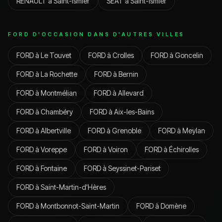
RENAULT
à
Saint-Ismier
SEAT
à
Saint-Ismier
FORD
D'OCCASION DANS D'AUTRES VILLES
FORD
à
Le Touvet
FORD
à
Crolles
FORD
à
Goncelin
FORD
à
La Rochette
FORD
à
Bernin
FORD
à
Montmélian
FORD
à
Allevard
FORD
à
Chambéry
FORD
à
Aix-les-Bains
FORD
à
Albertville
FORD
à
Grenoble
FORD
à
Meylan
FORD
à
Voreppe
FORD
à
Voiron
FORD
à
Échirolles
FORD
à
Fontaine
FORD
à
Seyssinet-Pariset
FORD
à
Saint-Martin-d'Hères
FORD
à
Montbonnot-Saint-Martin
FORD
à
Domène