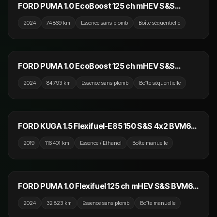
FORD PUMA 1.0 EcoBoost 125 ch mHEV S&S
Powershift ST-Line
2024
74 869 km
Essence sans plomb
Boîte séquentielle
14 790 €
FORD PUMA 1.0 EcoBoost 125 ch mHEV S&S
Powershift ST-Line
2024
84 793 km
Essence sans plomb
Boîte séquentielle
13 990 €
FORD KUGA 1.5 Flexifuel-E85 150 S&S 4x2 BVM6
Vignale
2019
116 401 km
Essence / Ethanol
Boîte manuelle
16 990 €
FORD PUMA 1.0 Flexifuel 125 ch mHEV S&S BVM6
ST-Line
2024
32 823 km
Essence sans plomb
Boîte manuelle