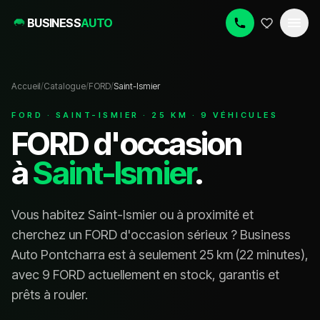
BUSINESS
AUTO
Accueil
/
Catalogue
/
FORD
/
Saint-Ismier
FORD
·
SAINT-ISMIER
·
25
KM ·
9
VÉHICULE
S
FORD
d'occasion
à
Saint-Ismier
.
Vous habitez
Saint-Ismier
ou à proximité et
cherchez un
FORD
d'occasion sérieux ? Business
Auto Pontcharra est à seulement
25
km (
22 minutes
),
avec
9 FORD
actuellement en stock, garanti
s
et
prêt
s
à rouler.