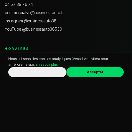
04 57 39 76 74
commercialvo@business-auto.fr
Instagram @
businessauto38
YouTube @
businessauto38530
HORAIRES
Lundi – Vendredi
9h – 12h · 14h – 19h
Nous utilisons des cookies analytiques (Vercel Analytics) pour
améliorer le site.
En savoir plus
.
Samedi
9h – 18h
WhatsApp
Appeler
Chat
Refuser
Accepter
Dimanche
Fermé
VOITURE D'OCCASION PAR VILLE
Pontcharra
Grenoble
Chambéry
Crolles
Voiron