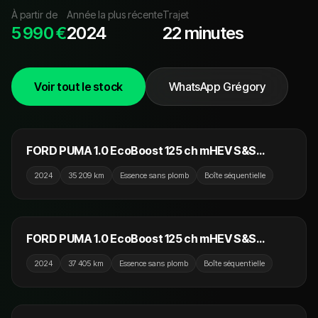
À partir de
Année la plus récente
Trajet
5 990 €
2024
22 minutes
Voir tout le stock
WhatsApp Grégory
17 990 €
FORD PUMA 1.0 EcoBoost 125 ch mHEV S&S
Powershift ST-Line
2024
35 209 km
Essence sans plomb
Boîte séquentielle
17 790 €
FORD PUMA 1.0 EcoBoost 125 ch mHEV S&S
Powershift ST-Line
2024
37 405 km
Essence sans plomb
Boîte séquentielle
14 990 €