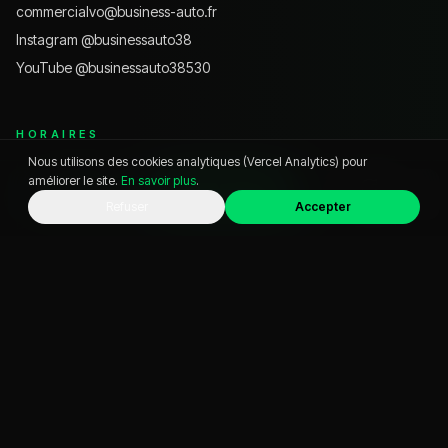
commercialvo@business-auto.fr
Instagram @
businessauto38
YouTube @
businessauto38530
HORAIRES
Nous utilisons des cookies analytiques (Vercel Analytics) pour
Lundi – Vendredi
9h – 12h · 14h – 19h
améliorer le site.
En savoir plus
.
Samedi
9h – 18h
WhatsApp
Appeler
Chat
Refuser
Accepter
Dimanche
Fermé
VOITURE D'OCCASION PAR VILLE
Pontcharra
Grenoble
Chambéry
Crolles
Voiron
Albertville
Aix-les-Bains
Annecy