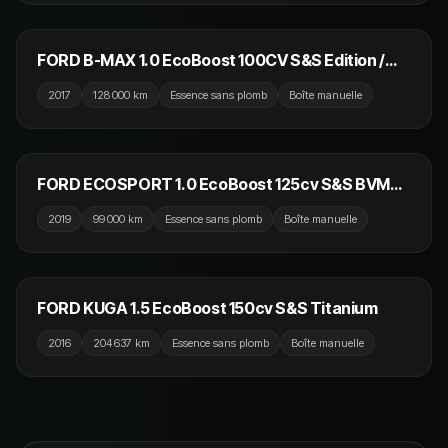
5 990 €
FORD B-MAX 1.0 EcoBoost 100CV S&S Edition /
GPS / Bluetooth / Crit'Air 1
2017
128 000 km
Essence sans plomb
Boîte manuelle
8 990 €
FORD ECOSPORT 1.0 EcoBoost 125cv S&S BVM6
ST-Line / Caméra de recul / GPS / Bluetooth
2019
99 000 km
Essence sans plomb
Boîte manuelle
6 990 €
FORD KUGA 1.5 EcoBoost 150cv S&S Titanium
2016
204 637 km
Essence sans plomb
Boîte manuelle