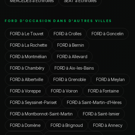
MERCEDES
à
Échirolles
SEAT
à
Échirolles
FORD
D'OCCASION DANS D'AUTRES VILLES
FORD
à
Le Touvet
FORD
à
Crolles
FORD
à
Goncelin
FORD
à
La Rochette
FORD
à
Bernin
FORD
à
Montmélian
FORD
à
Allevard
FORD
à
Chambéry
FORD
à
Aix-les-Bains
FORD
à
Albertville
FORD
à
Grenoble
FORD
à
Meylan
FORD
à
Voreppe
FORD
à
Voiron
FORD
à
Fontaine
FORD
à
Seyssinet-Pariset
FORD
à
Saint-Martin-d'Hères
FORD
à
Montbonnot-Saint-Martin
FORD
à
Saint-Ismier
FORD
à
Domène
FORD
à
Brignoud
FORD
à
Annecy