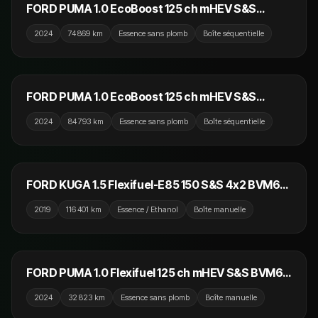
NOUVEAU
FORD PUMA 1.0 EcoBoost 125 ch mHEV S&S
Powershift ST-Line
2024
74 869 km
Essence sans plomb
Boîte séquentielle
14 790 €
NOUVEAU
FORD PUMA 1.0 EcoBoost 125 ch mHEV S&S
Powershift ST-Line
2024
84 793 km
Essence sans plomb
Boîte séquentielle
13 990 €
NOUVEAU
FORD KUGA 1.5 Flexifuel-E85 150 S&S 4x2 BVM6
Vignale
2019
116 401 km
Essence / Ethanol
Boîte manuelle
16 990 €
FORD PUMA 1.0 Flexifuel 125 ch mHEV S&S BVM6
ST-Line
2024
32 823 km
Essence sans plomb
Boîte manuelle