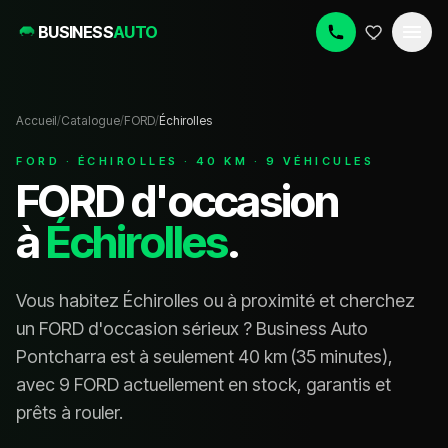
BUSINESS
AUTO
Accueil
/
Catalogue
/
FORD
/
Échirolles
FORD
·
ÉCHIROLLES
·
40
KM ·
9
VÉHICULE
S
FORD
d'occasion
à
Échirolles
.
Vous habitez
Échirolles
ou à proximité et cherchez
un
FORD
d'occasion sérieux ? Business Auto
Pontcharra est à seulement
40
km (
35 minutes
),
avec
9 FORD
actuellement en stock, garanti
s
et
prêt
s
à rouler.