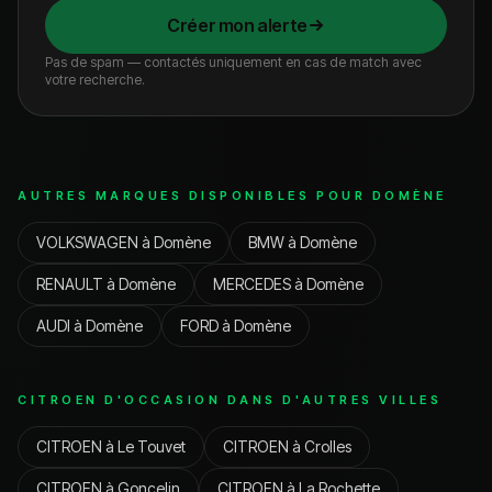
Créer mon alerte
Pas de spam — contactés uniquement en cas de match avec
votre recherche.
AUTRES MARQUES DISPONIBLES POUR
DOMÈNE
VOLKSWAGEN
à
Domène
BMW
à
Domène
RENAULT
à
Domène
MERCEDES
à
Domène
AUDI
à
Domène
FORD
à
Domène
CITROEN
D'OCCASION DANS D'AUTRES VILLES
CITROEN
à
Le Touvet
CITROEN
à
Crolles
CITROEN
à
Goncelin
CITROEN
à
La Rochette