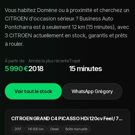
Vous habitez
Domène
ou à proximité et cherchez un
CITROEN
d'occasion sérieux ? Business Auto
Pontcharra est à seulement
12
km (
15 minutes
), avec
3 CITROEN
actuellement en stock, garanti
s
et prêt
s
à rouler.
À partir de
Année la plus récente
Trajet
5 990 €
2018
15 minutes
Voir tout le stock
WhatsApp Grégory
10 990 €
CITROEN GRAND C4 PICASSO HDi 120cv Feel / 7
Places / GPS / Camera
2017
141 500 km
Diesel
Boîte manuelle