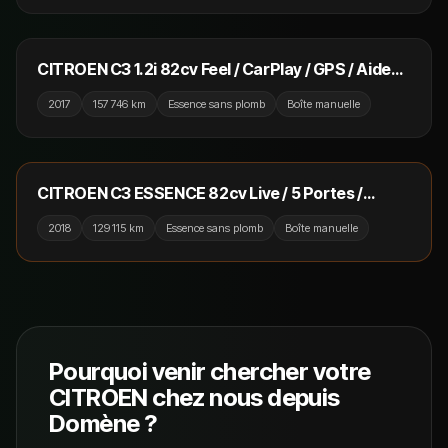
5 990 €
CITROEN C3 1.2i 82cv Feel / CarPlay / GPS / Aide
au Stationnement
2017
157 746 km
Essence sans plomb
Boîte manuelle
5 990 €
RÉSERVÉ
CITROEN C3 ESSENCE 82cv Live / 5 Portes /
Attelage / Crit'Air 1
2018
129 115 km
Essence sans plomb
Boîte manuelle
Pourquoi venir chercher votre
CITROEN
chez nous depuis
Domène
?