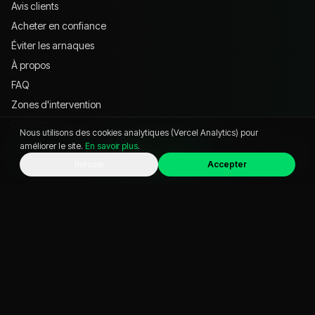
Avis clients
Acheter en confiance
Éviter les arnaques
À propos
FAQ
Zones d'intervention
Contact
Nous utilisons des cookies analytiques (Vercel Analytics) pour
améliorer le site.
En savoir plus
.
WhatsApp
Appeler
Chat
Refuser
Accepter
VISITER
621 Av. Jean-François Champollion, 38530 Pontcharra
04 57 39 76 74
commercialvo@business-auto.fr
Instagram @
businessauto38
YouTube @
businessauto38530