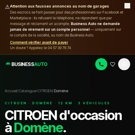
×
⚠️
Attention aux fausses annonces au nom de garages
Des escrocs se font passer pour des professionnels sur Facebook et
Marketplace : ils refusent le téléphone, ne répondent que par
message et réclament un acompte.
Business Auto ne demande
jamais de virement sur un compte personnel
— uniquement sur
le compte de la société, au nom de Business Auto.
Comment vérifier avant de payer
Un doute ? Appelez le 04 57 39 76 74
BUSINESS
AUTO
Accueil
/
Catalogue
/
CITROEN
/
Domène
CITROEN
·
DOMÈNE
·
12
KM ·
3
VÉHICULE
S
CITROEN
d'occasion
à
Domène
.