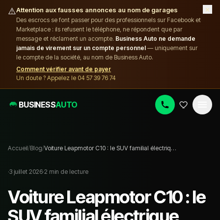
×
⚠️
Attention aux fausses annonces au nom de garages
Des escrocs se font passer pour des professionnels sur Facebook et
Marketplace : ils refusent le téléphone, ne répondent que par
message et réclament un acompte.
Business Auto ne demande
jamais de virement sur un compte personnel
— uniquement sur
le compte de la société, au nom de Business Auto.
Comment vérifier avant de payer
Un doute ? Appelez le 04 57 39 76 74
BUSINESS
AUTO
Accueil
/
Blog
/
Voiture Leapmotor C10 : le SUV familial électrique, notre avis
·
3 juillet 2026
·
2
min de lecture
Voiture Leapmotor C10 : le
SUV familial électrique,