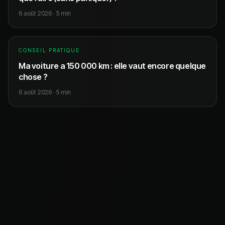
6 août 2026
·
5
min
CONSEIL PRATIQUE
Ma voiture a 150 000 km : elle vaut encore quelque
chose ?
6 août 2026
·
5
min