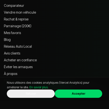
Comparateur
Vendre mon véhicule
Rachat & reprise
Parrainage (200€)
Mes favoris
Blog
Réseau Auto Local
Avis clients
Acheter en confiance
Éviter les arnaques
À propos
FAQ
Nous utilisons des cookies analytiques (Vercel Analytics) pour
Zones d'intervention
améliorer le site.
En savoir plus
.
WhatsApp
Appeler
Chat
Refuser
Accepter
Contact