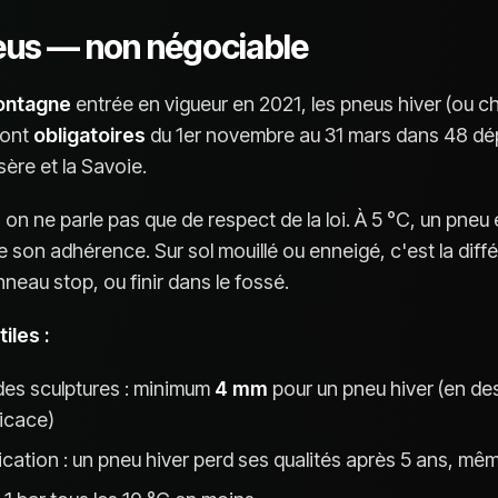
neus — non négociable
Montagne
entrée en vigueur en 2021, les pneus hiver (ou c
sont
obligatoires
du 1er novembre au 31 mars dans 48 d
sère et la Savoie.
n ne parle pas que de respect de la loi. À 5 °C, un pneu 
 son adhérence. Sur sol mouillé ou enneigé, c'est la diff
nneau stop, ou finir dans le fossé.
iles :
des sculptures : minimum
4 mm
pour un pneu hiver (en des
ficace)
ication : un pneu hiver perd ses qualités après 5 ans, mê