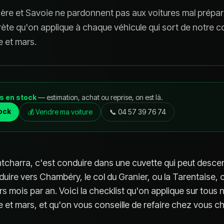
sère et Savoie ne pardonnent pas aux voitures mal préparé
rète qu'on applique à chaque véhicule qui sort de notre 
 et mars.
s en stock
— estimation, achat ou reprise, on est là.
tock
💰 Vendre ma voiture
📞
04 57 39 76 74
tcharra, c'est conduire dans une cuvette qui peut desce
duire vers Chambéry, le col du Granier, ou la Tarentaise, 
urs mois par an. Voici la checklist qu'on applique sur tous
 et mars, et qu'on vous conseille de refaire chez vous 