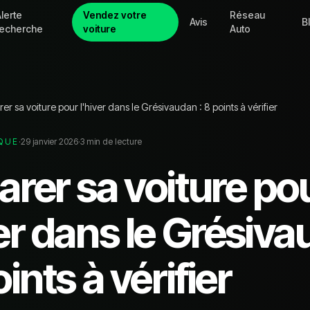
lerte
Vendez votre
Réseau
Avis
B
recherche
voiture
Auto
er sa voiture pour l'hiver dans le Grésivaudan : 8 points à vérifier
QUE
·
29 janvier 2026
·
3
min de lecture
arer sa voiture po
ver dans le Grésiv
oints à vérifier