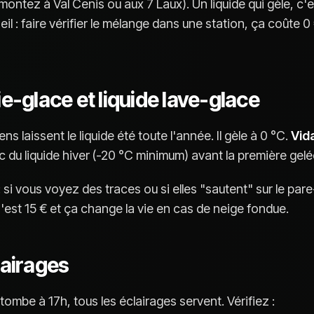
montez à Val Cenis ou aux 7 Laux). Un liquide qui gèle, c'
il : faire vérifier le mélange dans une station, ça coûte 0
ie-glace et liquide lave-glace
s laissent le liquide été toute l'année. Il gèle à 0 °C.
Vid
 du liquide hiver (-20 °C minimum) avant la première gelé
: si vous voyez des traces ou si elles "sautent" sur le pare
est 15 € et ça change la vie en cas de neige fondue.
lairages
 tombe à 17h, tous les éclairages servent. Vérifiez :