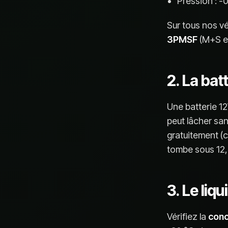
Pression : -0
Sur tous nos v
3PMSF
(M+S et
2. La bat
Une batterie 12
peut lâcher san
gratuitement (c
tombe sous 12,
3. Le liq
Vérifiez la
conc