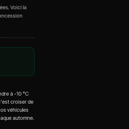
es. Voici la
concession
ndre à -10 °C
c'est croiser de
 nos véhicules
chaque automne.