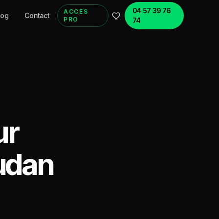
04 57 39 76
ACCÈS
log
Contact
PRO
74
ur
audan