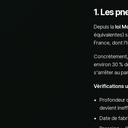
1. Les p
Depuis la
loi 
équivalentes) 
France, dont l'I
Concrètement, o
environ 30 % de
s'arrêter au pa
Vérifications ut
Profondeur 
devient inef
Date de fabr