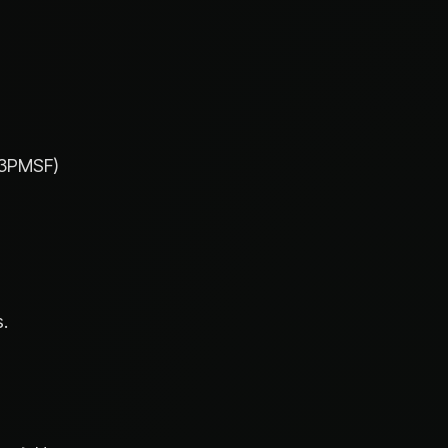
s 3PMSF)
.