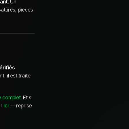
vant
. Un
saturés, pièces
érifiés
t, il est traité
e complet
. Et si
ar
ici
— reprise