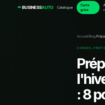
Carte
A
BUSINESS
AUTO
Catalogue
grise
Accueil
/
Blog
/
Prépar
CONSEIL PRATI
Prép
l'hi
: 8 p