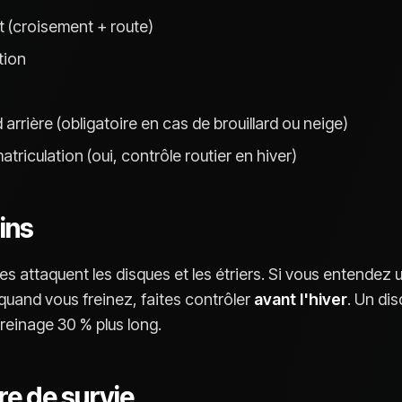
 (croisement + route)
tion
d arrière (obligatoire en cas de brouillard ou neige)
triculation (oui, contrôle routier en hiver)
eins
es attaquent les disques et les étriers. Si vous entendez 
quand vous freinez, faites contrôler
avant l'hiver
. Un dis
freinage 30 % plus long.
fre de survie