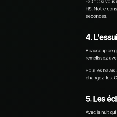
-30 °C si vous 
HS. Notre conse
secondes.
4. L'essu
Beaucoup de gen
remplissez avec
Pour les balais 
changez-les. C'
5. Les éc
Avec la nuit qui