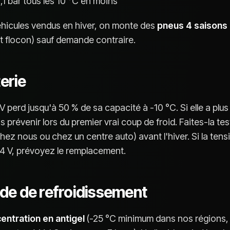
,1 bar tous les 10 °C en moins
éhicules vendus en hiver, on monte des
pneus 4 saisons 
 flocon) sauf demande contraire.
terie
V perd jusqu'à 50 % de sa capacité à -10 °C. Si elle a plus 
s prévenir lors du premier vrai coup de froid. Faites-la tes
hez nous ou chez un centre auto) avant l'hiver. Si la tens
4 V, prévoyez le remplacement.
uide de refroidissement
entration en antigel
(-25 °C minimum dans nos régions,