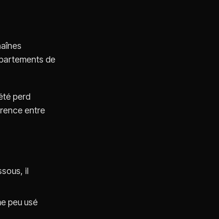
haînes
épartements de
été perd
érence entre
sous, il
me peu usé