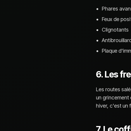
Phares avant
Feux de posi
Clignotants
Antibrouillar
Plaque d'imma
6. Les fr
Les routes salé
un grincement 
hiver, c'est un 
7. Le cof