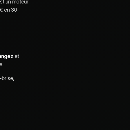
est un moteur
 € en 30
angez
et
e.
-brise,