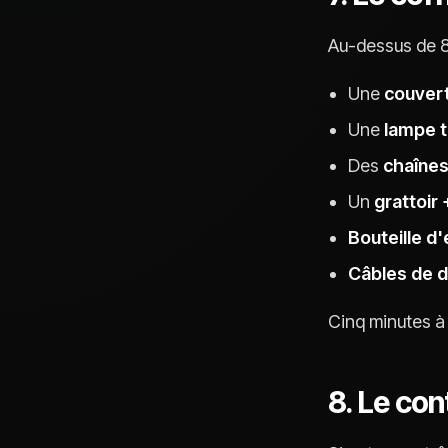
Au-dessus de 8
Une
couvert
Une
lampe 
Des
chaînes
Un
grattoir
Bouteille d
Câbles de 
Cinq minutes à 
8. Le con