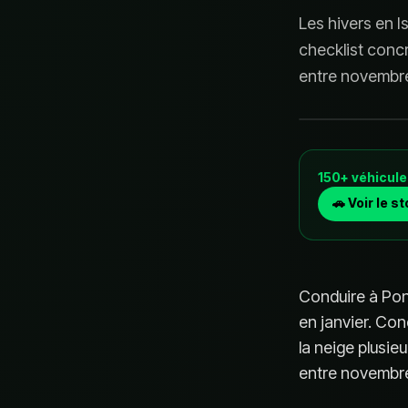
Les hivers en I
checklist conc
entre novembre
150+ véhicule
🚗 Voir le s
Conduire à Pon
en janvier. Con
la neige plusie
entre novembre