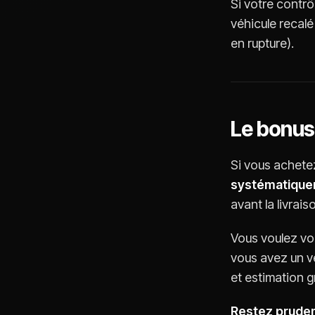
Si votre contr
véhicule recalé
en rupture).
Le bonus
Si vous achet
systématiqu
avant la livrai
Vous voulez voi
vous avez un vé
et estimation g
Restez prudent