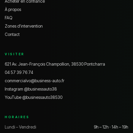
Acheter en confiance
À propos
FAQ
Zones d'intervention
Contact
VISITER
621 Av. Jean-François Champollion, 38530 Pontcharra
04 57 39 76 74
commercialvo@business-auto.fr
Instagram @
businessauto38
YouTube @
businessauto38530
HORAIRES
Lundi – Vendredi
9h – 12h · 14h – 19h