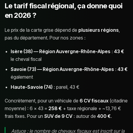
Le tarif fiscal régional, ça donne quoi
en 2026 ?
Le prix de la carte grise dépend de
plusieurs régions
,
pas du département. Pour nos zones :
Isère (38) — Région Auvergne-Rhône-Alpes
:
43 €
le cheval fiscal
Savoie (73) — Région Auvergne-Rhône-Alpes
:
43 €
également
Haute-Savoie (74)
: pareil, 43 €
Concrètement, pour un véhicule de
6 CV fiscaux
(citadine
moyenne) : 6 × 43 =
258 €
+ taxe régionale + ~13,76 €
frais fixes. Pour un
SUV de 9 CV
: autour de
400 €
.
Astuce : le nombre de chevaux fiscaux est inscrit sur la