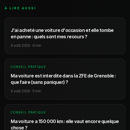
À LIRE AUSSI
J'ai acheté une voiture d'occasion et elle tombe
en panne : quels sont mes recours ?
6 août 2026
·
6
min
CONSEIL PRATIQUE
Ma voiture est interdite dans la ZFE de Grenoble :
que faire (sans paniquer) ?
6 août 2026
·
5
min
CONSEIL PRATIQUE
Ma voiture a 150 000 km : elle vaut encore quelque
chose ?