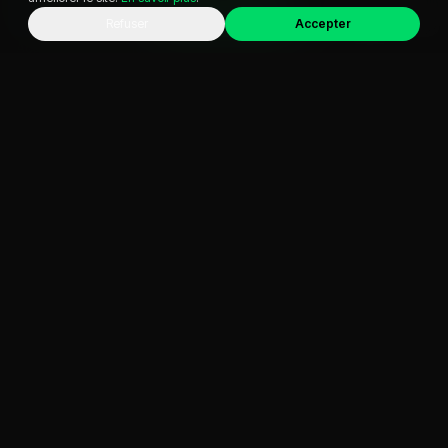
Avis clients
WhatsApp
Appeler
Chat
Refuser
Accepter
Acheter en confiance
Éviter les arnaques
À propos
FAQ
Zones d'intervention
Contact
VISITER
621 Av. Jean-François Champollion, 38530 Pontcharra
04 57 39 76 74
commercialvo@business-auto.fr
Instagram @
businessauto38
YouTube @
businessauto38530