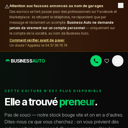
×
⚠️
Attention aux fausses annonces au nom de garages
Des escrocs se font passer pour des professionnels sur Facebook et
Marketplace : ils refusent le téléphone, ne répondent que par
message et réclament un acompte.
Business Auto ne demande
jamais de virement sur un compte personnel
— uniquement sur
le compte de la société, au nom de Business Auto.
Comment vérifier avant de payer
Un doute ? Appelez le 04 57 39 76 74
BUSINESS
AUTO
CETTE VOITURE N'EST PLUS DISPONIBLE
Elle a trouvé
preneur
.
Pas de souci — notre stock bouge vite et on en a d'autres.
Dites-nous ce que vous cherchez : on vous prévient dès