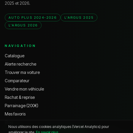
2025 et 2026.
AUTO PLUS 2024-2026
L'ARGUS 2025
L'ARGUS 2026
NAVIGATION
Catalogue
Alerte recherche
Trouver ma voiture
Comparateur
Vendre mon véhicule
Rachat & reprise
Parrainage (200€)
Mes favoris
Blog
Nous utilisons des cookies analytiques (Vercel Analytics) pour
Réseau Auto Local
améliorer le site.
En savoir plus
.