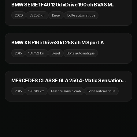
NOUVEAU
BMW SERIE 1 F40 120d xDrive 190 ch BVA8 M
Sport
2020
55 282 km
Diesel
Boîte automatique
25 990 €
NOUVEAU
BMW X6 F16 xDrive30d 258 ch M Sport A
2015
161 752 km
Diesel
Boîte automatique
13 990 €
NOUVEAU
MERCEDES CLASSE GLA 250 4-Matic Sensation
7-G DCT A
2015
193 616 km
Essence sans plomb
Boîte automatique