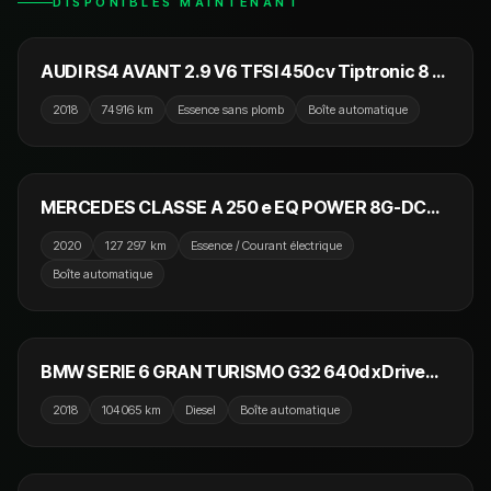
DISPONIBLES MAINTENANT
54 990 €
NOUVEAU
AUDI RS4 AVANT 2.9 V6 TFSI 450cv Tiptronic 8 /
Toit Ouvrant / Park Assist / B&O / Camera 360
2018
74 916 km
Essence sans plomb
Boîte automatique
23 990 €
NOUVEAU
MERCEDES CLASSE A 250 e EQ POWER 8G-DCT
AMG Line
2020
127 297 km
Essence / Courant électrique
Boîte automatique
29 990 €
NOUVEAU
BMW SERIE 6 GRAN TURISMO G32 640d xDrive
320 ch BVA8 M Sport
2018
104 065 km
Diesel
Boîte automatique
26 990 €