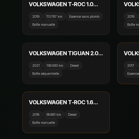
VOLKSWAGEN T-ROC 1.0
VOLK
TSI 115cv Start/Stop BVM6
TDI 1
2019
113 787 km
Essence sans plomb
2019
Lounge / GPS / Caméra de
Loung
Boîte manuelle
Boîte m
recul / CarPlay
recul 
18 990 €
RÉSER
VOLKSWAGEN TIGUAN 2.0L
VOLK
TDI 150cv DSG7 Active /
TSI 1
2021
156 000 km
Diesel
2017
GPS / Caméra de recul /
Boîte séquentielle
Essence
CarPlay
19 990 €
RÉSERVÉ
VOLKSWAGEN T-ROC 1.6
TDI 115cv Lounge / Attelage /
2018
58 861 km
Diesel
GPS / Camera
Boîte manuelle