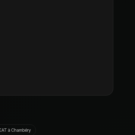
EAT
à
Chambéry