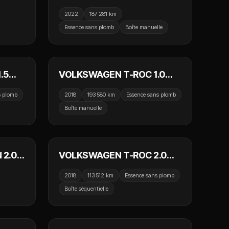
ch
95cv S&S BVM5 Life / Virtual
2022
187 281 km
ant /
/ CarPlay / 5 Portes / Crit'Air
Essence sans plomb
Boîte manuelle
/ Park
1
 990 €
11 790 €
.5
VOLKSWAGEN T-ROC 1.0
rat /
TSI 115cv Lounge / Camera /
s plomb
2018
193 580 km
Essence sans plomb
t /
GPS / Crit'Air 1
Boîte manuelle
 990 €
18 990 €
 2.0
VOLKSWAGEN T-ROC 2.0
ce /
TSI 190cv Start/Stop DSG7
2018
113 512 km
Essence sans plomb
360 /
4Motion Carat / GPS /
Boîte séquentielle
arPlay
Caméra de recul / CarPlay /
 990 €
16 990 €
Select Drive