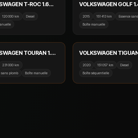
SWAGEN T-ROC 1.6
VOLKSWAGEN GOLF 1.
15cv Start/Stop BVM6
122cv BMT Lounge / 
120 000 km
Diesel
2015
151 413 km
Essence san
e / GPS / Caméra de
/ GPS / Keyless GO / Cri
anuelle
Boîte manuelle
/ Bluetooth
9 990 €
17
VÉ
RÉSERVÉ
SWAGEN TOURAN 1.4
VOLKSWAGEN TIGUAN
50 BMT 7pl Carat
TDI 150cv DSG7 Carat 
231 000 km
2020
151 057 km
Diesel
/ Toit Ouvrant / Camér
 sans plomb
Boîte manuelle
Boîte séquentielle
recul / CarPlay