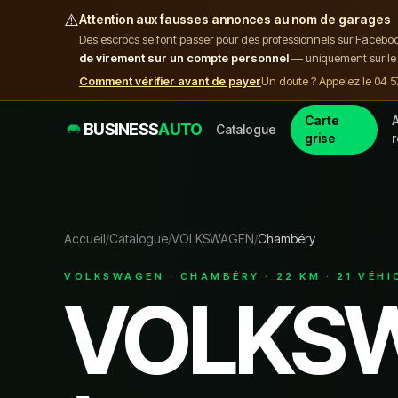
⚠️
Attention aux fausses annonces au nom de garages
Des escrocs se font passer pour des professionnels sur Facebo
de virement sur un compte personnel
— uniquement sur le 
Comment vérifier avant de payer
Un doute ? Appelez le 04 5
Carte
A
BUSINESS
AUTO
Catalogue
grise
Accueil
/
Catalogue
/
VOLKSWAGEN
/
Chambéry
VOLKSWAGEN
·
CHAMBÉRY
·
22
KM ·
21
VÉHI
VOLKS