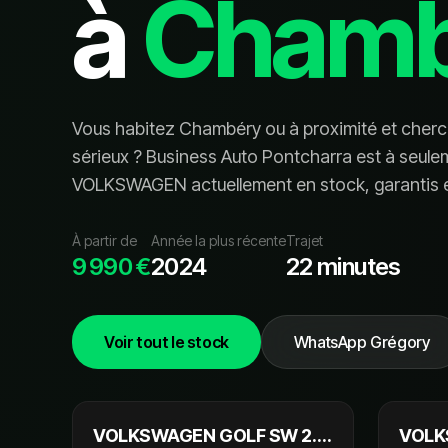
à
Chamb
Vous habitez
Chambéry
ou à proximité et cher
sérieux ? Business Auto Pontcharra est à seul
VOLKSWAGEN
actuellement en stock, garanti
s
e
À partir de
Année la plus récente
Trajet
9 990 €
2024
22 minutes
Voir tout le stock
WhatsApp Grégory
16 990 €
NOUVEAU
VOLKSWAGEN GOLF SW 2.0
VOLK