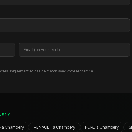
ctés uniquement en cas de match avec votre recherche.
BÉRY
S
à
Chambéry
RENAULT
à
Chambéry
FORD
à
Chambéry
S