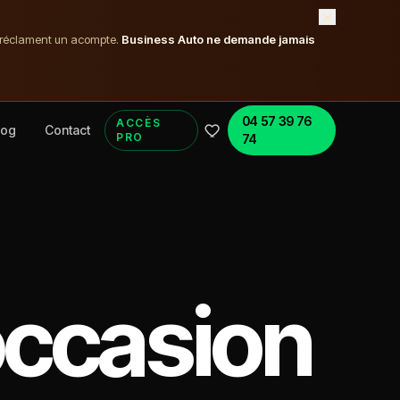
×
t réclament un acompte.
Business Auto ne demande jamais
04 57 39 76
ACCÈS
log
Contact
PRO
74
ccasion