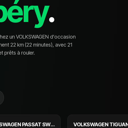
éry
.
chez un
VOLKSWAGEN
d'occasion
ement
22
km (
22 minutes
), avec
21
t prêt
s
à rouler.
32 990 €
31
SWAGEN PASSAT SW
VOLKSWAGEN TIGUA