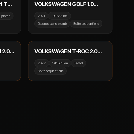
4 TSI
VOLKSWAGEN GOLF 1.0
Camera
eTSI OPF 110cv DSG7 Active
s plomb
2021
109 655 km
t'Air 1
/ GPS / Caméra de recul /
Essence sans plomb
Boîte séquentielle
CarPlay
 990 €
18 990 €
RÉSERVÉ
 2.0
VOLKSWAGEN T-ROC 2.0
/ GPS
TDI 150cv DSG7 4Motion
2022
148 801 km
Diesel
a de
Style / CarPlay / Virtual
Boîte séquentielle
Cockpit / Camera / TVA