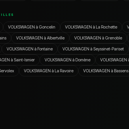
ILLES
VOLKSWAGEN
à
Goncelin
VOLKSWAGEN
à
La Rochette
ains
VOLKSWAGEN
à
Albertville
VOLKSWAGEN
à
Grenoble
VOLKSWAGEN
à
Fontaine
VOLKSWAGEN
à
Seyssinet-Pariset
AGEN
à
Saint-Ismier
VOLKSWAGEN
à
Domène
VOLKSWAGEN
Servolex
VOLKSWAGEN
à
La Ravoire
VOLKSWAGEN
à
Bassens