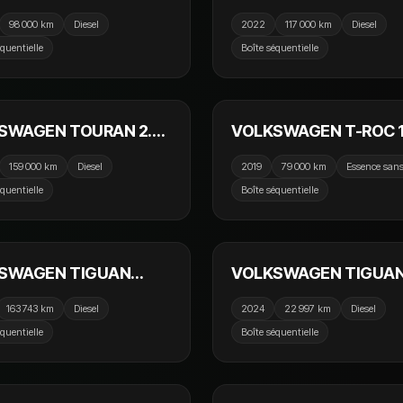
DI 150cv DSG7 R-Line /
ALLSPACE 2.0 TDI 150
98 000 km
Diesel
2022
117 000 km
Diesel
Ouvrant / Harman
DSG7 R-Line / Toit Ouvr
équentielle
Boîte séquentielle
n / Camera 360 /
Camera 360 / CarPlay 
18 990 €
18
ay
Assist / 7 Places
SWAGEN TOURAN 2.0
VOLKSWAGEN T-ROC 1
50cv DSG7 United /
TSI 150cv EVO DSG7 Ca
159 000 km
Diesel
2019
79 000 km
Essence san
CarPlay / 7 Places /
CarPlay / Virtual Cockpi
équentielle
Boîte séquentielle
age
Camera
21 990 €
39
SWAGEN TIGUAN
VOLKSWAGEN TIGUAN
ACE 2.0 TDI 150cv
TDI 150cv DSG7 Elegan
163 743 km
Diesel
2024
22 997 km
Diesel
4Motion Carat / Toit
Toit Ouvrant / Camera 
équentielle
Boîte séquentielle
nt / 7 Places / Caméra
Sièges Chauffants / C
15 990 €
9
ul / Select Drive /
ay