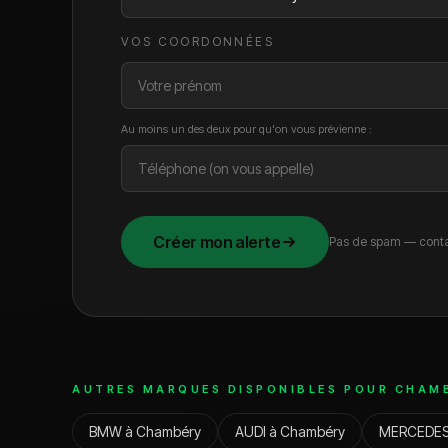
VOS COORDONNÉES
Au moins un des deux pour qu'on vous prévienne :
Créer mon alerte
Pas de spam — conta
AUTRES MARQUES DISPONIBLES POUR
CHAM
BMW
à
Chambéry
AUDI
à
Chambéry
MERCEDE