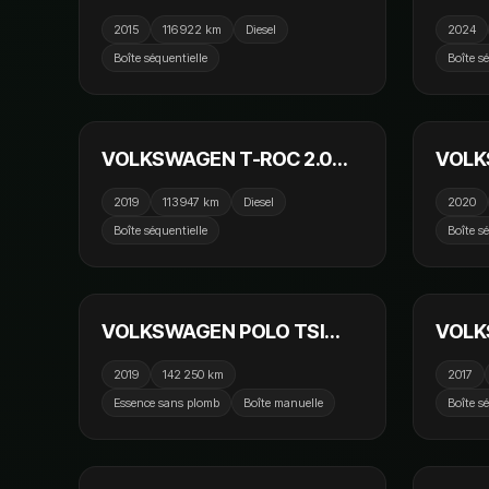
TDI 184cv DSG6 4Motion
2.0 T
2015
116 922 km
Diesel
2024
Alltrack / Toit Ouvrant / GPS
Toit 
Boîte séquentielle
Boîte s
/ Camera
Kardo
21 990 €
CarPl
VOLKSWAGEN T-ROC 2.0
VOLK
TDI 150cv DSG7 4Motion
TDI 1
2019
113 947 km
Diesel
2020
Carat / Virtual Cockpit /
GPS / 
Boîte séquentielle
Boîte s
CarPlay / Caméra
Attel
10 990 €
VOLKSWAGEN POLO TSI
VOLK
95cv Confortline / GPS /
ALLSP
2019
142 250 km
2017
Bluetooth / Crit'Air 1
DSG7 
Essence sans plomb
Boîte manuelle
Boîte s
Ouvra
14 790 €
de rec
CarPl