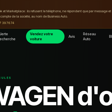
ok et Marketplace : ils refusent le téléphone, ne répondent que par message e
compte de la société, au nom de Business Auto.
7 39 76 74
lerte
Vendez votre
Réseau
Avis
B
recherche
voiture
Auto
CULE
S
WAGEN
d'o