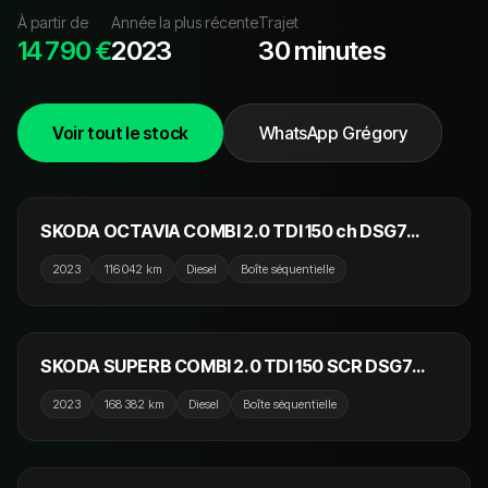
À partir de
Année la plus récente
Trajet
14 790 €
2023
30 minutes
Voir tout le stock
WhatsApp Grégory
18 990 €
SKODA OCTAVIA COMBI 2.0 TDI 150 ch DSG7
Style
2023
116 042 km
Diesel
Boîte séquentielle
16 990 €
SKODA SUPERB COMBI 2.0 TDI 150 SCR DSG7
TVA Recupérable
2023
168 382 km
Diesel
Boîte séquentielle
16 990 €