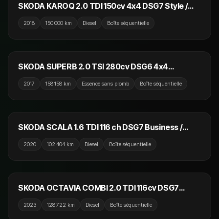
SKODA KAROQ 2.0 TDI 150cv 4x4 DSG7 Style /
Toit Ouvrant / Attelage / CarPlay /
2018
150 000 km
Diesel
Boîte séquentielle
19 990 €
SKODA SUPERB 2.0 TSI 280cv DSG6 4x4
Sportline / GPS / CarPlay / DCC / Camera /
2017
158 158 km
Essence sans plomb
Boîte séquentielle
Attelage
14 790 €
SKODA SCALA 1.6 TDI 116 ch DSG7 Business /
Carplay / Aide au stationnement / GPS
2020
102 404 km
Diesel
Boîte séquentielle
17 990 €
SKODA OCTAVIA COMBI 2.0 TDI 116cv DSG7
Ambition / GPS / CarPlay / Volant Chauffant /
2023
128 722 km
Diesel
Boîte séquentielle
Camera