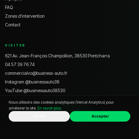
FAQ
Zones d'intervention
Contact
VISITER
621 Av. Jean-François Champollion, 38530 Pontcharra
04 57 39 76 74
commercialvo@business-auto.fr
Instagram @
businessauto38
YouTube @
businessauto38530
Nous utilisons des cookies analytiques (Vercel Analytics) pour
améliorer le site.
En savoir plus
.
HORAIRES
WhatsApp
Appeler
Chat
Refuser
Accepter
Lundi – Vendredi
9h – 12h · 14h – 19h
Samedi
9h – 18h
Dimanche
Fermé