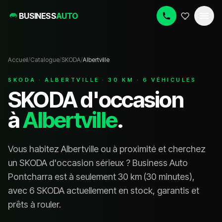
BUSINESS
AUTO
Accueil
/
Catalogue
/
SKODA
/
Albertville
SKODA
·
ALBERTVILLE
·
30
KM ·
6
VÉHICULE
S
SKODA
d'occasion
à
Albertville
.
Vous habitez
Albertville
ou à proximité et cherchez
un
SKODA
d'occasion sérieux ? Business Auto
Pontcharra est à seulement
30
km (
30 minutes
),
avec
6 SKODA
actuellement en stock, garanti
s
et
prêt
s
à rouler.