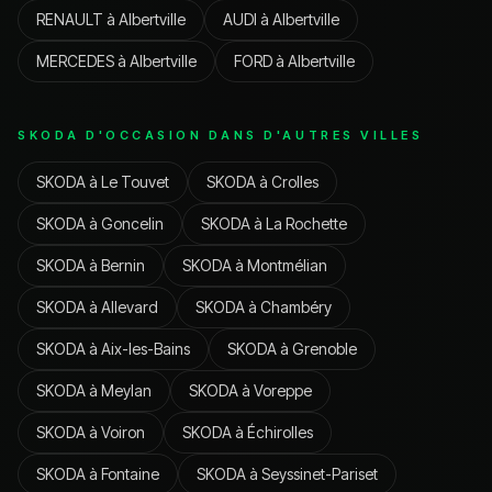
RENAULT
à
Albertville
AUDI
à
Albertville
MERCEDES
à
Albertville
FORD
à
Albertville
SKODA
D'OCCASION DANS D'AUTRES VILLES
SKODA
à
Le Touvet
SKODA
à
Crolles
SKODA
à
Goncelin
SKODA
à
La Rochette
SKODA
à
Bernin
SKODA
à
Montmélian
SKODA
à
Allevard
SKODA
à
Chambéry
SKODA
à
Aix-les-Bains
SKODA
à
Grenoble
SKODA
à
Meylan
SKODA
à
Voreppe
SKODA
à
Voiron
SKODA
à
Échirolles
SKODA
à
Fontaine
SKODA
à
Seyssinet-Pariset