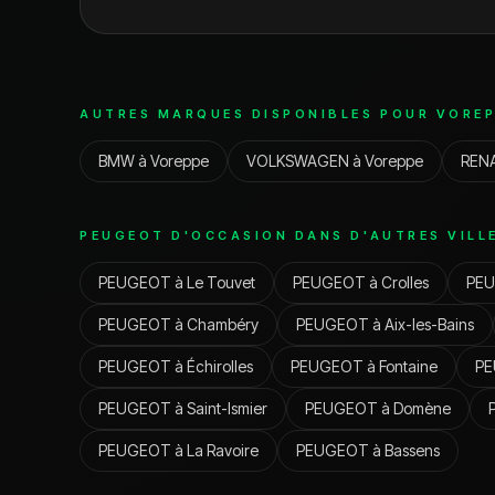
AUTRES MARQUES DISPONIBLES POUR
VOREP
BMW
à
Voreppe
VOLKSWAGEN
à
Voreppe
REN
PEUGEOT
D'OCCASION DANS D'AUTRES VILL
PEUGEOT
à
Le Touvet
PEUGEOT
à
Crolles
PE
PEUGEOT
à
Chambéry
PEUGEOT
à
Aix-les-Bains
PEUGEOT
à
Échirolles
PEUGEOT
à
Fontaine
P
PEUGEOT
à
Saint-Ismier
PEUGEOT
à
Domène
PEUGEOT
à
La Ravoire
PEUGEOT
à
Bassens