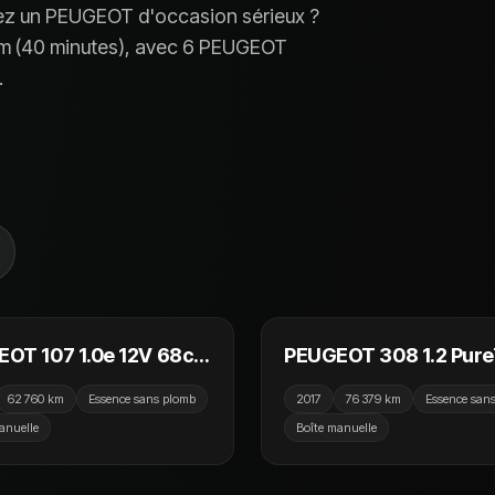
ez un
PEUGEOT
d'occasion sérieux ?
m (
40 minutes
), avec
6 PEUGEOT
.
5 990 €
7
OT 107 1.0e 12V 68ch
PEUGEOT 308 1.2 Pur
LION Envy Nav
130ch S&S BVM6 Allur
62 760 km
Essence sans plomb
2017
76 379 km
Essence san
anuelle
Boîte manuelle
11 990 €