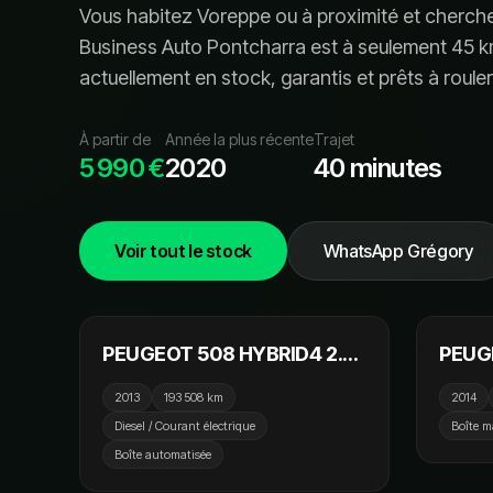
Vous habitez
Voreppe
ou à proximité et cherch
Business Auto Pontcharra est à seulement
45
k
actuellement en stock, garanti
s
et prêt
s
à rouler
À partir de
Année la plus récente
Trajet
5 990 €
2020
40 minutes
Voir tout le stock
WhatsApp Grégory
7 990 €
PEUGEOT 508 HYBRID4 2.0
PEUGE
HDi 163ch FAP BMP6 +
BLUE 
2013
193 508 km
2014
Electric 37ch Allure
Diesel / Courant électrique
Boîte m
Boîte automatisée
18 990 €