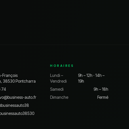
HORAIRES
n-François
Lundi –
9h – 12h · 14h –
n, 38530 Pontcharra
Vendredi
19h
6 74
Samedi
9h – 18h
vo@business-auto.fr
Dimanche
Fermé
@
businessauto38
businessauto38530