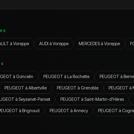
PE
AULT
à
Voreppe
AUDI
à
Voreppe
MERCEDES
à
Voreppe
F
ES
UGEOT
à
Goncelin
PEUGEOT
à
La Rochette
PEUGEOT
à
Berni
PEUGEOT
à
Albertville
PEUGEOT
à
Grenoble
PEUGEOT
à
EUGEOT
à
Seyssinet-Pariset
PEUGEOT
à
Saint-Martin-d'Hères
PEUGEOT
à
Brignoud
PEUGEOT
à
Annecy
PEUGEOT
à
Cogni