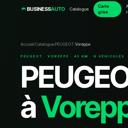
Carte
A
BUSINESS
AUTO
Catalogue
grise
Accueil
/
Catalogue
/
PEUGEOT
/
Voreppe
PEUGEOT
·
VOREPPE
·
45
KM ·
6
VÉHICULE
S
PEUGE
à
Vorep