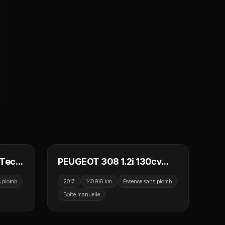
 990 €
6 790 €
eTech
PEUGEOT 308 1.2i 130cv
e
S&S BVM6 Allure / GPS /
s plomb
2017
140 916 km
Essence sans plomb
Caméra de recul / Bluetooth
Boîte manuelle