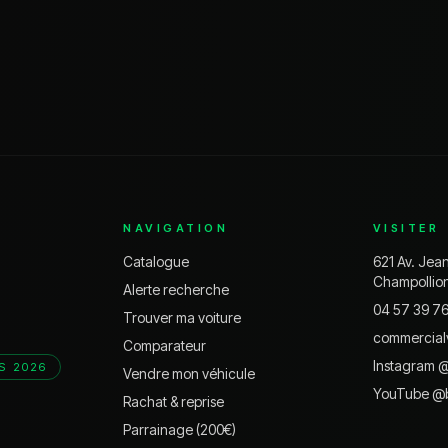
NAVIGATION
VISITER
Catalogue
621 Av. Jea
Champollio
Alerte recherche
04 57 39 7
Trouver ma voiture
commercial
Comparateur
Instagram 
S 2026
Vendre mon véhicule
YouTube @
Rachat & reprise
Parrainage (200€)