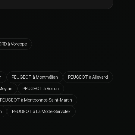
ORD
à
Voreppe
n
PEUGEOT
à
Montmélian
PEUGEOT
à
Allevard
Meylan
PEUGEOT
à
Voiron
PEUGEOT
à
Montbonnot-Saint-Martin
n
PEUGEOT
à
La Motte-Servolex