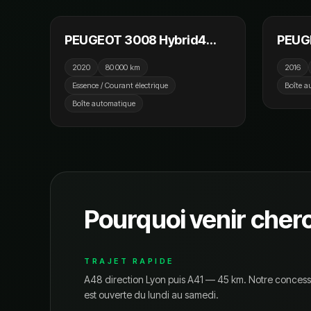
PEUGEOT 3008 Hybrid4
PEUGE
300cv e-EAT8 GT / GPS /
180c
2020
80 000 km
2016
Caméra de recul / CarPlay
Essence / Courant électrique
Boîte a
Boîte automatique
Pourquoi venir cher
TRAJET RAPIDE
A48 direction Lyon puis A41 — 45 km.
Notre concess
est ouverte du lundi au samedi.