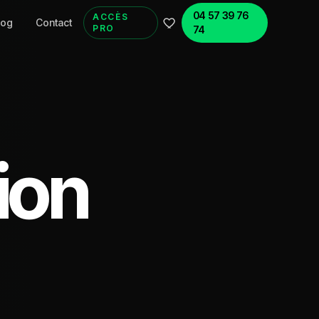
04 57 39 76
ACCÈS
log
Contact
PRO
74
ion