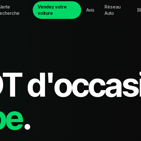
lerte
Vendez votre
Réseau
Avis
B
recherche
voiture
Auto
OT
d'occas
pe
.