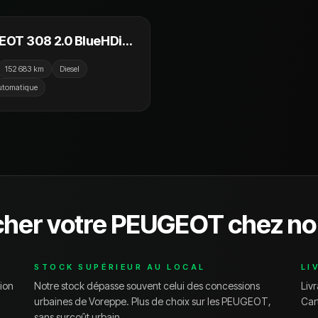
OT 308 2.0 BlueHDi
h S&S EAT6 GT
152 683 km
Diesel
utomatique
cher votre
PEUGEOT
chez no
STOCK SUPÉRIEUR AU LOCAL
LI
ion
Notre stock dépasse souvent celui des concessions
Livr
urbaines de
Voreppe
. Plus de choix sur les
PEUGEOT
,
Car
sans surcoût urbain.