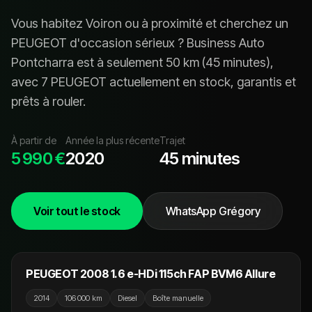
Vous habitez
Voiron
ou à proximité et cherchez un
PEUGEOT
d'occasion sérieux ? Business Auto
Pontcharra est à seulement
50
km (
45 minutes
),
avec
7 PEUGEOT
actuellement en stock, garanti
s
et
prêt
s
à rouler.
À partir de
Année la plus récente
Trajet
5 990 €
2020
45 minutes
Voir tout le stock
WhatsApp Grégory
7 990 €
NOUVEAU
PEUGEOT 2008 1.6 e-HDi 115ch FAP BVM6 Allure
2014
106 000 km
Diesel
Boîte manuelle