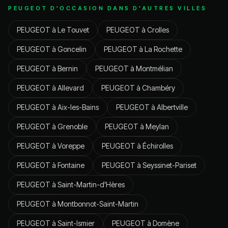
PEUGEOT
D'OCCASION DANS D'AUTRES VILLES
PEUGEOT
à
Le Touvet
PEUGEOT
à
Crolles
PEUGEOT
à
Goncelin
PEUGEOT
à
La Rochette
PEUGEOT
à
Bernin
PEUGEOT
à
Montmélian
PEUGEOT
à
Allevard
PEUGEOT
à
Chambéry
PEUGEOT
à
Aix-les-Bains
PEUGEOT
à
Albertville
PEUGEOT
à
Grenoble
PEUGEOT
à
Meylan
PEUGEOT
à
Voreppe
PEUGEOT
à
Échirolles
PEUGEOT
à
Fontaine
PEUGEOT
à
Seyssinet-Pariset
PEUGEOT
à
Saint-Martin-d'Hères
PEUGEOT
à
Montbonnot-Saint-Martin
PEUGEOT
à
Saint-Ismier
PEUGEOT
à
Domène