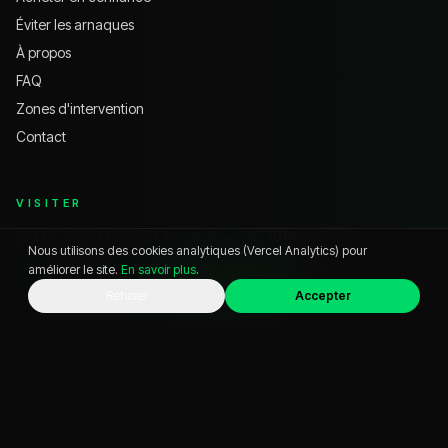
Éviter les arnaques
À propos
FAQ
Zones d'intervention
Contact
VISITER
621 Av. Jean-François Champollion, 38530 Pontcharra
Nous utilisons des cookies analytiques (Vercel Analytics) pour
04 57 39 76 74
améliorer le site.
En savoir plus
.
commercialvo@business-auto.fr
WhatsApp
Appeler
Chat
Refuser
Accepter
Instagram @
businessauto38
YouTube @
businessauto38530
HORAIRES