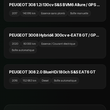
PEUGEOT 308 1.2i 130cv S&S BVM6 Allure / GPS /
Caméra de recul / Bluetooth
2017
140 916 km
Essence sans plomb
Boîte manuelle
18 990 €
PEUGEOT 3008 Hybrid4 300cv e-EAT8 GT / GPS /
Caméra de recul / CarPlay
2020
80 000 km
Essence / Courant électrique
Boîte automatique
11 990 €
PEUGEOT 308 2.0 BlueHDi 180ch S&S EAT6 GT
2016
152 683 km
Diesel
Boîte automatique