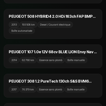
7 990 €
PEUGEOT 508 HYBRID4 2.0 HDi 163ch FAP BMP6
+ Electric 37ch Allure
2013
193 508 km
Diesel / Courant électrique
Boîte automatisée
5 990 €
PEUGEOT 107 1.0e 12V 68cv BLUE LION Envy Nav /
5 Portes / Climatisation / Crit'Air 1
2014
62 760 km
Essence sans plomb
Boîte manuelle
7 990 €
PEUGEOT 308 1.2 PureTech 130ch S&S BVM6
Allure
2017
76 379 km
Essence sans plomb
Boîte manuelle
6 790 €