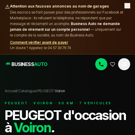
×
⚠️
Attention aux fausses annonces au nom de garages
Des escrocs se font passer pour des professionnels sur Facebook et
Marketplace : ils refusent le téléphone, ne répondent que par
message et réclament un acompte.
Business Auto ne demande
jamais de virement sur un compte personnel
— uniquement sur
le compte de la société, au nom de Business Auto.
Comment vérifier avant de payer
Un doute ? Appelez le 04 57 39 76 74
BUSINESS
AUTO
Accueil
/
Catalogue
/
PEUGEOT
/
Voiron
PEUGEOT
·
VOIRON
·
50
KM ·
7
VÉHICULE
S
PEUGEOT
d'occasion
à
Voiron
.