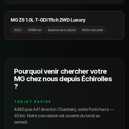
15 990 €
RÉSERVÉ
MG ZS 1.0L T-GDI 111ch 2WD Luxury
2023
13 896 km
Essence sans plomb
Boîte manuelle
Pourquoi venir chercher votre
MG
chez nous depuis
Échirolles
?
TRAJET RAPIDE
A480 puis A41 direction Chambéry, sortie Pontcharra —
40 km.
Notre concession est ouverte du lundi au
samedi.