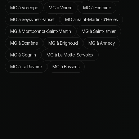
MG
à
Voreppe
MG
à
Voiron
MG
à
Fontaine
MG
à
Seyssinet-Pariset
MG
à
Saint-Martin-d'Hères
MG
à
Montbonnot-Saint-Martin
MG
à
Saint-Ismier
MG
à
Domène
MG
à
Brignoud
MG
à
Annecy
MG
à
Cognin
MG
à
La Motte-Servolex
MG
à
La Ravoire
MG
à
Bassens