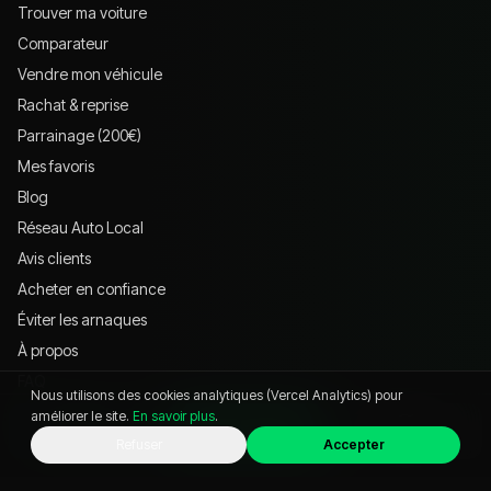
Trouver ma voiture
Comparateur
Vendre mon véhicule
Rachat & reprise
Parrainage (200€)
Mes favoris
Blog
Réseau Auto Local
Avis clients
Acheter en confiance
Éviter les arnaques
À propos
FAQ
Nous utilisons des cookies analytiques (Vercel Analytics) pour
Zones d'intervention
améliorer le site.
En savoir plus
.
Contact
WhatsApp
Appeler
Chat
Refuser
Accepter