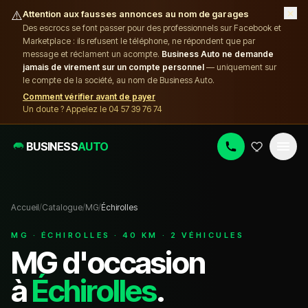
×
⚠️
Attention aux fausses annonces au nom de garages
Des escrocs se font passer pour des professionnels sur Facebook et
Marketplace : ils refusent le téléphone, ne répondent que par
message et réclament un acompte.
Business Auto ne demande
jamais de virement sur un compte personnel
— uniquement sur
le compte de la société, au nom de Business Auto.
Comment vérifier avant de payer
Un doute ? Appelez le 04 57 39 76 74
BUSINESS
AUTO
Accueil
/
Catalogue
/
MG
/
Échirolles
MG
·
ÉCHIROLLES
·
40
KM ·
2
VÉHICULE
S
MG
d'occasion
à
Échirolles
.