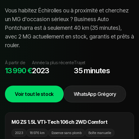
Vous habitez
Échirolles
ou à proximité et cherchez
un
MG
d'occasion sérieux ? Business Auto
Pontcharra est à seulement
40
km (
35 minutes
),
avec
2 MG
actuellement en stock, garanti
s
et prêt
s
à
rouler.
À partir de
Année la plus récente
Trajet
13 990 €
2023
35 minutes
Voir tout le stock
WhatsApp Grégory
13 990 €
MG ZS 1.5L VTI-Tech 106ch 2WD Comfort
2023
18 976 km
Essence sans plomb
Boîte manuelle