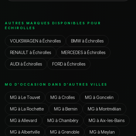
AUTRES MARQUES DISPONIBLES POUR
ÉCHIROLLES
VOLKSWAGEN
à
Échirolles
BMW
à
Échirolles
RENAULT
à
Échirolles
MERCEDES
à
Échirolles
AUDI
à
Échirolles
FORD
à
Échirolles
MG
D'OCCASION DANS D'AUTRES VILLES
MG
à
Le Touvet
MG
à
Crolles
MG
à
Goncelin
MG
à
La Rochette
MG
à
Bernin
MG
à
Montmélian
MG
à
Allevard
MG
à
Chambéry
MG
à
Aix-les-Bains
MG
à
Albertville
MG
à
Grenoble
MG
à
Meylan