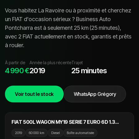
Vous habitez
La Ravoire
ou à proximité et cherchez
un
FIAT
d'occasion sérieux ? Business Auto
Pontcharra est à seulement
25
km (
25 minutes
),
avec
2 FIAT
actuellement en stock, garanti
s
et prêt
s
à rouler.
À partir de
Année la plus récente
Trajet
4 990 €
2019
25 minutes
Voir tout le stock
WhatsApp Grégory
14 990 €
FIAT 500L WAGON MY19 SERIE 7 EURO 6D 1.3
Multijet 95cv S/S Dualogic / 7 Places / Régulateur
2019
60 000 km
Diesel
Boîte automatisée
/ Clim Auto