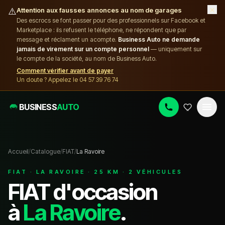
×
⚠️
Attention aux fausses annonces au nom de garages
Des escrocs se font passer pour des professionnels sur Facebook et
Marketplace : ils refusent le téléphone, ne répondent que par
message et réclament un acompte.
Business Auto ne demande
jamais de virement sur un compte personnel
— uniquement sur
le compte de la société, au nom de Business Auto.
Comment vérifier avant de payer
Un doute ? Appelez le 04 57 39 76 74
BUSINESS
AUTO
Accueil
/
Catalogue
/
FIAT
/
La Ravoire
FIAT
·
LA RAVOIRE
·
25
KM ·
2
VÉHICULE
S
FIAT
d'occasion
à
La Ravoire
.