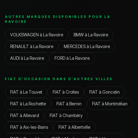
AUTRES MARQUES DISPONIBLES POUR
LA
RAVOIRE
VOLKSWAGEN
à
La Ravoire
BMW
à
La Ravoire
RENAULT
à
La Ravoire
MERCEDES
à
La Ravoire
AUDI
à
La Ravoire
FORD
à
La Ravoire
FIAT
D'OCCASION DANS D'AUTRES VILLES
FIAT
à
Le Touvet
FIAT
à
Crolles
FIAT
à
Goncelin
FIAT
à
La Rochette
FIAT
à
Bernin
FIAT
à
Montmélian
FIAT
à
Allevard
FIAT
à
Chambéry
FIAT
à
Aix-les-Bains
FIAT
à
Albertville