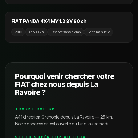
4 990 €
FIAT PANDA 4X4 MY 1.2 8V 60 ch
2010
47 500 km
Essence sans plomb
Boîte manuelle
Pourquoi venir chercher votre
FIAT
chez nous depuis
La
Ravoire
?
TRAJET RAPIDE
A41 direction Grenoble depuis La Ravoire — 25 km.
Notre concession est ouverte du lundi au samedi.
STOCK SUPÉRIEUR AU LOCAL