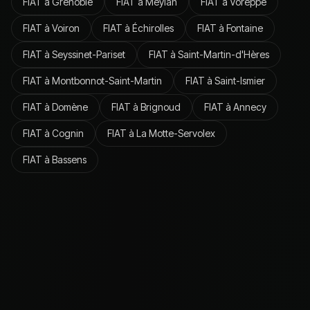
FIAT
à
Grenoble
FIAT
à
Meylan
FIAT
à
Voreppe
FIAT
à
Voiron
FIAT
à
Échirolles
FIAT
à
Fontaine
FIAT
à
Seyssinet-Pariset
FIAT
à
Saint-Martin-d'Hères
FIAT
à
Montbonnot-Saint-Martin
FIAT
à
Saint-Ismier
FIAT
à
Domène
FIAT
à
Brignoud
FIAT
à
Annecy
FIAT
à
Cognin
FIAT
à
La Motte-Servolex
FIAT
à
Bassens