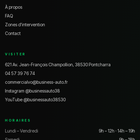
À propos
FAQ
Zones d'intervention
Contact
VISITER
621 Av. Jean-François Champollion, 38530 Pontcharra
04 57 39 76 74
commercialvo@business-auto.fr
Instagram @
businessauto38
YouTube @
businessauto38530
HORAIRES
Lundi – Vendredi
9h – 12h · 14h – 19h
Samedi
9h – 18h