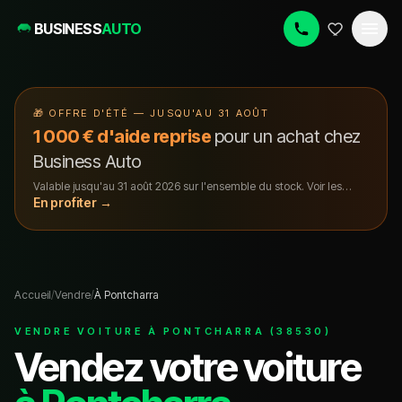
BUSINESS
AUTO
🎁
OFFRE D'ÉTÉ — JUSQU'AU 31 AOÛT
1 000 € d'aide reprise
pour un achat chez
Business Auto
Valable jusqu'au
31 août 2026
sur l'ensemble du stock. Voir les
conditions.
En profiter →
Accueil
/
Vendre
/
À Pontcharra
VENDRE VOITURE À PONTCHARRA (38530)
Vendez votre voiture