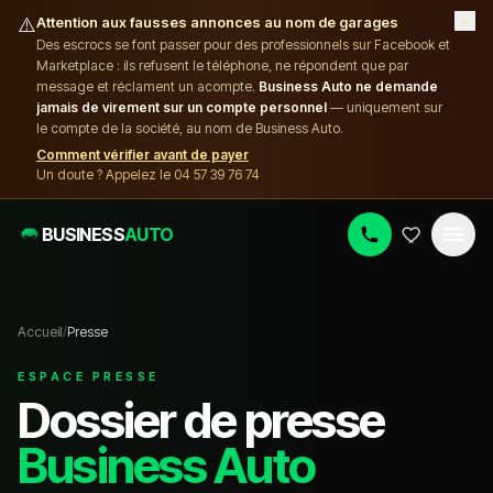
×
⚠️
Attention aux fausses annonces au nom de garages
Des escrocs se font passer pour des professionnels sur Facebook et
Marketplace : ils refusent le téléphone, ne répondent que par
message et réclament un acompte.
Business Auto ne demande
jamais de virement sur un compte personnel
— uniquement sur
le compte de la société, au nom de Business Auto.
Comment vérifier avant de payer
Un doute ? Appelez le 04 57 39 76 74
BUSINESS
AUTO
Accueil
/
Presse
ESPACE PRESSE
Dossier de presse
Business Auto