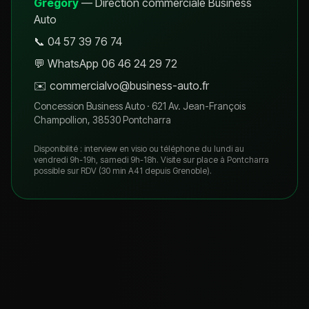
Grégory
— Direction commerciale Business
Auto
📞
04 57 39 76 74
💬 WhatsApp
06 46 24 29 72
✉️
commercialvo@business-auto.fr
Concession Business Auto ·
621 Av. Jean-François
Champollion, 38530 Pontcharra
Disponibilité : interview en visio ou téléphone du lundi au
vendredi 9h-19h, samedi 9h-18h. Visite sur place à Pontcharra
possible sur RDV (30 min A41 depuis Grenoble).