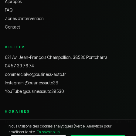
À propos
FAQ
Zones d'intervention
Contact
VISITER
621 Av. Jean-François Champollion, 38530 Pontcharra
04 57 39 76 74
commercialvo@business-auto.fr
Instagram @
businessauto38
YouTube @
businessauto38530
HORAIRES
Lundi – Vendredi
9h – 12h · 14h – 19h
Nous utilisons des cookies analytiques (Vercel Analytics) pour
Samedi
9h – 18h
améliorer le site.
En savoir plus
.