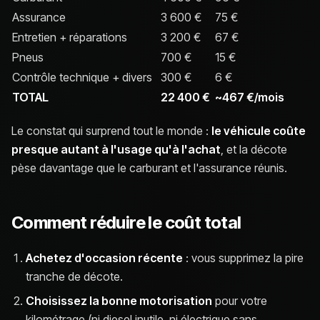
Assurance
3 600 €
75 €
Entretien + réparations
3 200 €
67 €
Pneus
700 €
15 €
Contrôle technique + divers
300 €
6 €
TOTAL
22 400 €
~467 €/mois
Le constat qui surprend tout le monde :
le véhicule coûte
presque autant à l'usage qu'à l'achat
, et la décote
pèse davantage que le carburant et l'assurance réunis.
Comment réduire le coût total
Achetez d'occasion récente
: vous supprimez la pire
tranche de décote.
Choisissez la bonne motorisation
pour votre
kilométrage (ni diesel inutile, ni électrique sans