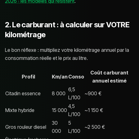
2026 : les modèles qui résistent
.
2. Le carburant : à calculer sur VOTRE
kilométrage
Le bon réflexe : multipliez votre kilométrage annuel par la
consommation réelle et le prix au litre.
Coût carburant
Profil
Km/an
Conso
annuel estimé
6,5
Citadin essence
8 000
~900 €
L/100
4,5
Mixte hybride
15 000
~1 150 €
L/100
30
5
Gros rouleur diesel
~2 500 €
000
L/100