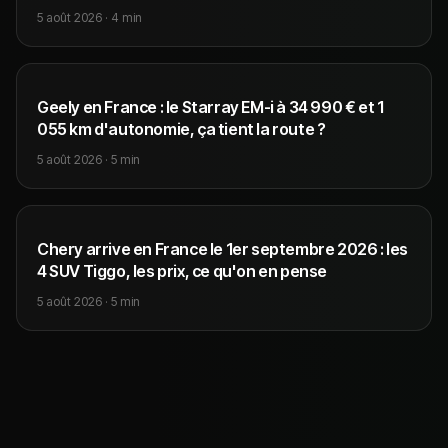
5 août 2026
·
4
min
Geely en France : le Starray EM-i à 34 990 € et 1
055 km d'autonomie, ça tient la route ?
5 août 2026
·
5
min
Chery arrive en France le 1er septembre 2026 : les
4 SUV Tiggo, les prix, ce qu'on en pense
5 août 2026
·
5
min