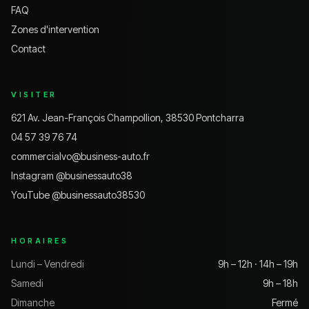
FAQ
Zones d'intervention
Contact
VISITER
621 Av. Jean-François Champollion, 38530 Pontcharra
04 57 39 76 74
commercialvo@business-auto.fr
Instagram @
businessauto38
YouTube @
businessauto38530
HORAIRES
Lundi – Vendredi
9h – 12h · 14h – 19h
Samedi
9h – 18h
Dimanche
Fermé