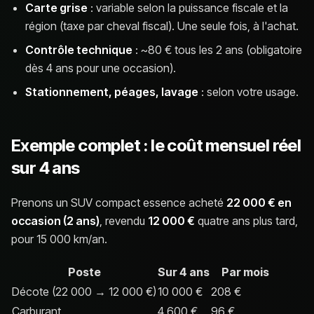
Carte grise
: variable selon la puissance fiscale et la
région (taxe par cheval fiscal). Une seule fois, à l'achat.
Contrôle technique
: ~80 € tous les 2 ans (obligatoire
dès 4 ans pour une occasion).
Stationnement, péages, lavage
: selon votre usage.
Exemple complet : le coût mensuel réel
sur 4 ans
Prenons un SUV compact essence acheté
22 000 € en
occasion (2 ans)
, revendu
12 000 €
quatre ans plus tard,
pour 15 000 km/an.
Poste
Sur 4 ans
Par mois
Décote (22 000 → 12 000 €)
10 000 €
208 €
Carburant
4 600 €
96 €