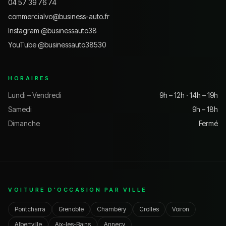
04 57 39 76 74
commercialvo@business-auto.fr
Instagram @
businessauto38
YouTube @
businessauto38530
HORAIRES
Lundi – Vendredi
9h – 12h · 14h – 19h
Samedi
9h – 18h
Dimanche
Fermé
VOITURE D'OCCASION PAR VILLE
Pontcharra
Grenoble
Chambéry
Crolles
Voiron
Albertville
Aix-les-Bains
Annecy