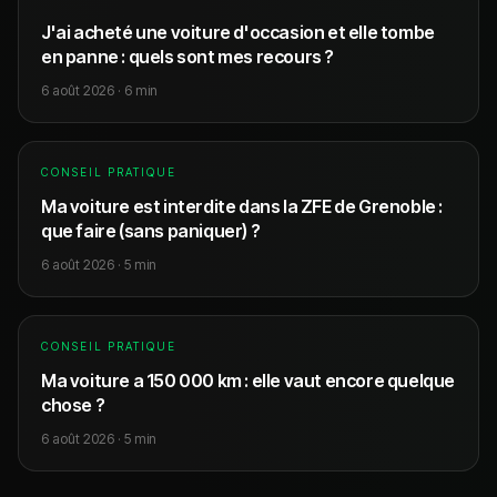
J'ai acheté une voiture d'occasion et elle tombe
en panne : quels sont mes recours ?
6 août 2026
·
6
min
CONSEIL PRATIQUE
Ma voiture est interdite dans la ZFE de Grenoble :
que faire (sans paniquer) ?
6 août 2026
·
5
min
CONSEIL PRATIQUE
Ma voiture a 150 000 km : elle vaut encore quelque
chose ?
6 août 2026
·
5
min