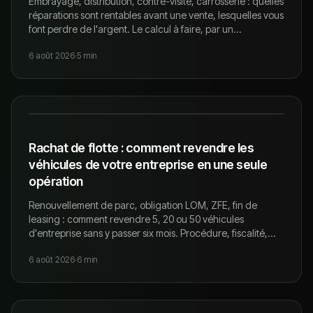
Embrayage, distribution, contre-visite, carrosserie : quelles
réparations sont rentables avant une vente, lesquelles vous
font perdre de l'argent. Le calcul à faire, par un
professionnel qui rachète.
6 août 2026
·
5
min
Rachat de flotte : comment revendre les
véhicules de votre entreprise en une seule
opération
Renouvellement de parc, obligation LOM, ZFE, fin de
leasing : comment revendre 5, 20 ou 50 véhicules
d'entreprise sans y passer six mois. Procédure, fiscalité,
délais — par un concessionnaire qui rachète en Isère et
6 août 2026
·
6
min
Savoie.