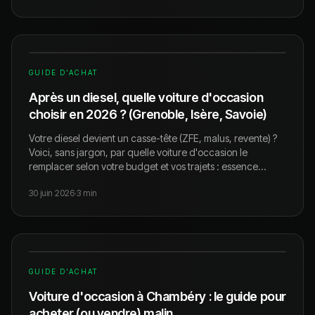
région.
GUIDE D'ACHAT
Après un diesel, quelle voiture d'occasion
choisir en 2026 ? (Grenoble, Isère, Savoie)
Votre diesel devient un casse-tête (ZFE, malus, revente) ?
Voici, sans jargon, par quelle voiture d'occasion le
remplacer selon votre budget et vos trajets : essence
Crit'Air 1, hybride ou électrique. Et combien on reprend
30 juin 2026
·
3
min
votre diesel.
GUIDE D'ACHAT
Voiture d'occasion à Chambéry : le guide pour
acheter (ou vendre) malin