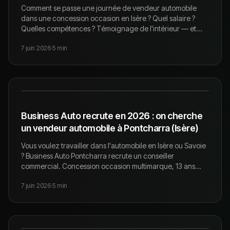
Comment se passe une journée de vendeur automobile
dans une concession occasion en Isère ? Quel salaire ?
Quelles compétences ? Témoignage de l'intérieur — et
opportunités à Pontcharra (Grenoble/Chambéry).
7 juin 2026
·
5
min
Business Auto recrute en 2026 : on cherche
un vendeur automobile à Pontcharra (Isère)
Vous voulez travailler dans l'automobile en Isère ou Savoie
? Business Auto Pontcharra recrute un conseiller
commercial. Concession occasion multimarque, 13 ans
d'existence, équipe humaine. Envoyez votre CV à
7 juin 2026
·
5
min
commercialvo@business-auto.fr.