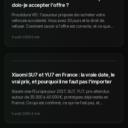
dois-je accepter l'offre ?
Procédure VEI : l'assureur propose de racheter votre
véhicule accidenté. Vous avez 30 jours et le droit de
refuser. Comment savoir si l'offre est correcte, et ce que
vous pouvez faire du véhicule si vous le gardez.
6 août 2026
·
5
min
Xiaomi SU7 et YU7 en France : la vraie date, le
vrai prix, et pourquoi il ne faut pas l'importer
Xiaomi vise l'Europe pour 2027. SU7, YU7, prix attendus
autour de 35 000 à 40 000 €, prototypes déjà testés en
France. Ce qui est confirmé, ce qui ne l'est pas, et
pourquoi importer maintenant est une mauvaise idée.
5 août 2026
·
4
min