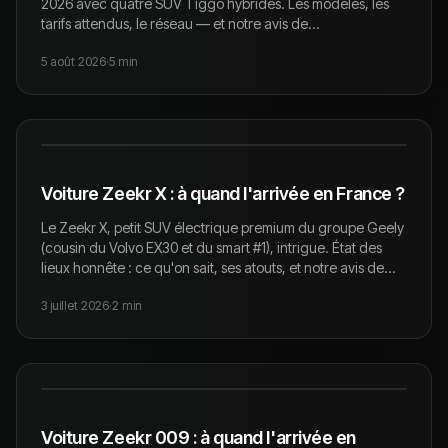
2026 avec quatre SUV Tiggo hybrides. Les modèles, les
tarifs attendus, le réseau — et notre avis de
concessionnaire sur ce que ça va changer pour
5 août 2026
·
5
min
l'occasion.
Voiture Zeekr X : à quand l'arrivée en France ?
Le Zeekr X, petit SUV électrique premium du groupe Geely
(cousin du Volvo EX30 et du smart #1), intrigue. État des
lieux honnête : ce qu'on sait, ses atouts, et notre avis de
spécialistes occasion.
3 juillet 2026
·
2
min
Voiture Zeekr 009 : à quand l'arrivée en