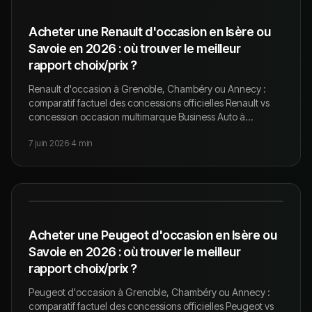
Acheter une Renault d'occasion en Isère ou
Savoie en 2026 : où trouver le meilleur
rapport choix/prix ?
Renault d'occasion à Grenoble, Chambéry ou Annecy :
comparatif factuel des concessions officielles Renault vs
concession occasion multimarque Business Auto à
Pontcharra. Clio, Captur, Mégane, Kadjar, Koleos, Espace,
7 juin 2026
·
4
min
ZOE, Megane E-Tech.
Acheter une Peugeot d'occasion en Isère ou
Savoie en 2026 : où trouver le meilleur
rapport choix/prix ?
Peugeot d'occasion à Grenoble, Chambéry ou Annecy :
comparatif factuel des concessions officielles Peugeot vs