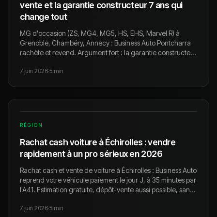
vente et la garantie constructeur 7 ans qui
change tout
MG d'occasion (ZS, MG4, MG5, HS, EHS, Marvel R) à
Grenoble, Chambéry, Annecy : Business Auto Pontcharra
rachète et revend. Argument fort : la garantie constructeur
7 ans MG qui se transfère au nouvel acquéreur.
7 juin 2026
·
5
min
RÉGION
Rachat cash voiture à Échirolles : vendre
rapidement à un pro sérieux en 2026
Rachat cash et vente de voiture à Échirolles : Business Auto
reprend votre véhicule paiement le jour J, à 35 minutes par
l'A41. Estimation gratuite, dépôt-vente aussi possible, sans
frais cachés.
7 juin 2026
·
5
min