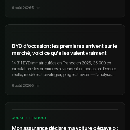
annonce traîne trois mois.
6 août 2026
·
5
min
BYD d'occasion : les premières arrivent sur le
marché, voici ce qu'elles valent vraiment
14 311 BYD immatriculées en France en 2025, 35 000 en
circulation : les premières reviennent en occasion. Décote
réelle, modèles à privilégier, pièges à éviter — l'analyse
d'un concessionnaire qui rachète tous les jours.
6 août 2026
·
5
min
CONSEIL PRATIQUE
Mon assurance déclare ma voiture « épave » :