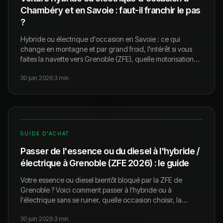
Chambéry et en Savoie : faut-il franchir le pas
?
Hybride ou électrique d'occasion en Savoie : ce qui
change en montagne et par grand froid, l'intérêt si vous
faites la navette vers Grenoble (ZFE), quelle motorisation
choisir et combien on reprend votre ancienne. Chambéry,
30 juin 2026
·
3
min
Aix-les-Bains, Annecy.
GUIDE D'ACHAT
Passer de l'essence ou du diesel à l'hybride /
électrique à Grenoble (ZFE 2026) : le guide
Votre essence ou diesel bientôt bloqué par la ZFE de
Grenoble ? Voici comment passer à l'hybride ou à
l'électrique sans se ruiner, quelle occasion choisir, la
recharge (nos partenaires bornes) et la reprise de votre
30 juin 2026
·
3
min
ancienne voiture. Valable Grenoble, Chambéry et toute la