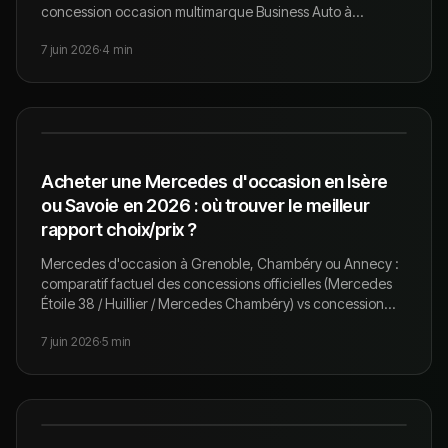
concession occasion multimarque Business Auto à
Pontcharra. 208, 308, 3008, 5008, 2008, 508, e-208, e-
7 juin 2026
·
4
min
2008, Rifter.
Acheter une Mercedes d'occasion en Isère
ou Savoie en 2026 : où trouver le meilleur
rapport choix/prix ?
Mercedes d'occasion à Grenoble, Chambéry ou Annecy :
comparatif factuel des concessions officielles (Mercedes
Étoile 38 / Huillier / Mercedes Chambéry) vs concession
occasion multimarque Business Auto à Pontcharra. Stock,
7 juin 2026
·
5
min
prix, garantie, démarches.