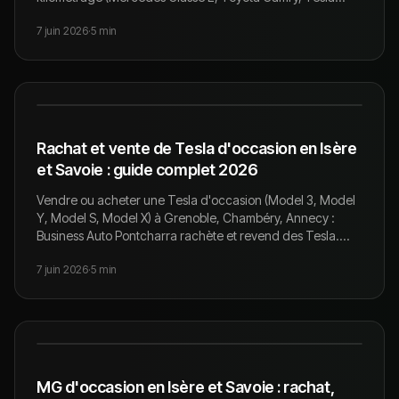
Model 3, Skoda Superb, Mercedes Vito…) et vend des
7 juin 2026
·
5
min
véhicules adaptés à l'activité.
Rachat et vente de Tesla d'occasion en Isère
et Savoie : guide complet 2026
Vendre ou acheter une Tesla d'occasion (Model 3, Model
Y, Model S, Model X) à Grenoble, Chambéry, Annecy :
Business Auto Pontcharra rachète et revend des Tesla.
Estimation gratuite, paiement le jour J.
7 juin 2026
·
5
min
MG d'occasion en Isère et Savoie : rachat,