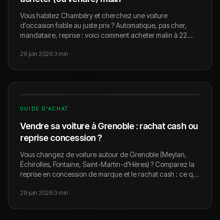
Vous habitez Chambéry et cherchez une voiture
d'occasion fiable au juste prix ? Automatique, pas cher,
mandataire, reprise : voici comment acheter malin à 22
minutes de Chambéry, livraison incluse.
29 juin 2026
·
3
min
GUIDE D'ACHAT
Vendre sa voiture à Grenoble : rachat cash ou
reprise concession ?
Vous changez de voiture autour de Grenoble (Meylan,
Échirolles, Fontaine, Saint-Martin-d'Hères) ? Comparez la
reprise en concession de marque et le rachat cash : ce qui
paie vraiment, et comment vendre au meilleur prix.
29 juin 2026
·
3
min