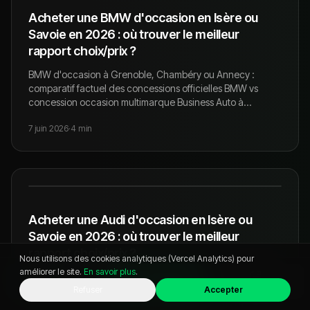
Acheter une BMW d'occasion en Isère ou
Savoie en 2026 : où trouver le meilleur
rapport choix/prix ?
BMW d'occasion à Grenoble, Chambéry ou Annecy :
comparatif factuel des concessions officielles BMW vs
concession occasion multimarque Business Auto à
Pontcharra. Stock, prix, BMW Premium Selection, garantie.
7 juin 2026
·
4
min
Acheter une Audi d'occasion en Isère ou
Savoie en 2026 : où trouver le meilleur
rapport choix/prix ?
Nous utilisons des cookies analytiques (Vercel Analytics) pour
améliorer le site.
En savoir plus
.
Audi d'occasion à Grenoble, Chambéry ou Annecy :
WhatsApp
Appeler
Chat
comparatif factuel des concessions officielles Audi vs
Refuser
Accepter
concession occasion multimarque Business Auto à