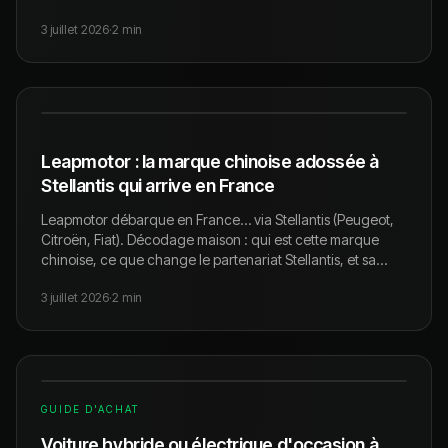
proposent — avis de spécialistes occasion.
3 juillet 2026
·
2
min
Leapmotor : la marque chinoise adossée à
Stellantis qui arrive en France
Leapmotor débarque en France… via Stellantis (Peugeot,
Citroën, Fiat). Décodage maison : qui est cette marque
chinoise, ce que change le partenariat Stellantis, et sa
gamme — avis de spécialistes occasion.
3 juillet 2026
·
2
min
GUIDE D'ACHAT
Voiture hybride ou électrique d'occasion à